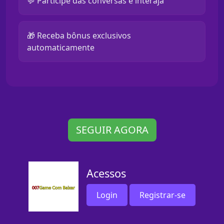
💬 Participe das conversas e interaja
🎁 Receba bônus exclusivos
automaticamente
SEGUIR AGORA
Acessos
Login
Registrar-se