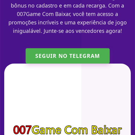
bônus no cadastro e em cada recarga. Com a
007Game Com Baixar, você tem acesso a
promoções incríveis e uma experiência de jogo
inigualável. Junte-se aos vencedores agora!
SEGUIR NO TELEGRAM