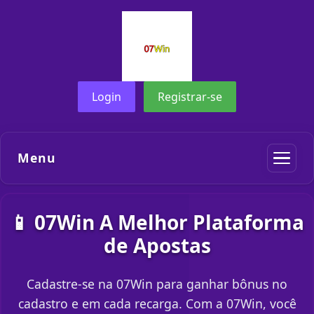
Login
Registrar-se
Menu
📱 07Win A Melhor Plataforma
de Apostas
Cadastre-se na 07Win para ganhar bônus no
cadastro e em cada recarga. Com a 07Win, você