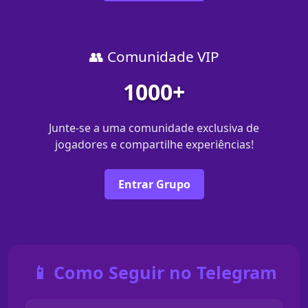
👥 Comunidade VIP
1000+
Junte-se a uma comunidade exclusiva de
jogadores e compartilhe experiências!
Entrar Grupo
📱 Como Seguir no Telegram