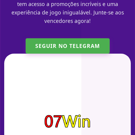
tem acesso a promoções incríveis e uma
experiência de jogo inigualável. Junte-se aos
vencedores agora!
SEGUIR NO TELEGRAM