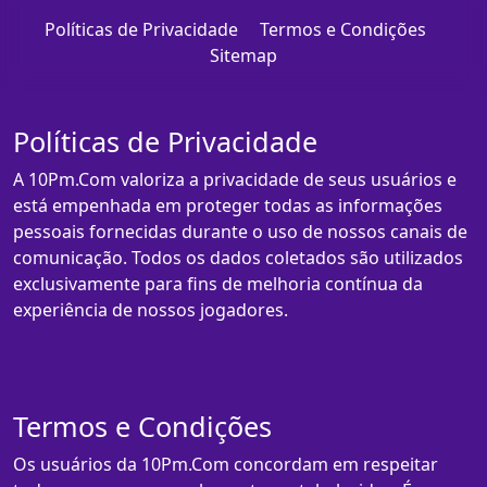
Políticas de Privacidade
Termos e Condições
Sitemap
Políticas de Privacidade
A 10Pm.Com valoriza a privacidade de seus usuários e
está empenhada em proteger todas as informações
pessoais fornecidas durante o uso de nossos canais de
comunicação. Todos os dados coletados são utilizados
exclusivamente para fins de melhoria contínua da
experiência de nossos jogadores.
Termos e Condições
Os usuários da 10Pm.Com concordam em respeitar