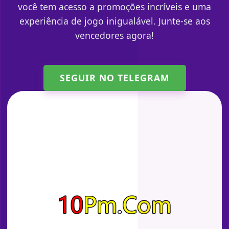
você tem acesso a promoções incríveis e uma
experiência de jogo inigualável. Junte-se aos
vencedores agora!
SEGUIR NO TELEGRAM