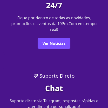
24/7
Fique por dentro de todas as novidades,
promoções e eventos da 10Pm.Com em tempo
real!
Ver Notícias
💬 Suporte Direto
Chat
Suporte direto via Telegram, respostas rápidas e
atendimento personalizado!