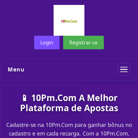
Login
Registrar-se
Menu
📱 10Pm.Com A Melhor
Plataforma de Apostas
Cadastre-se na 10Pm.Com para ganhar bônus no
cadastro e em cada recarga. Com a 10Pm.Com,