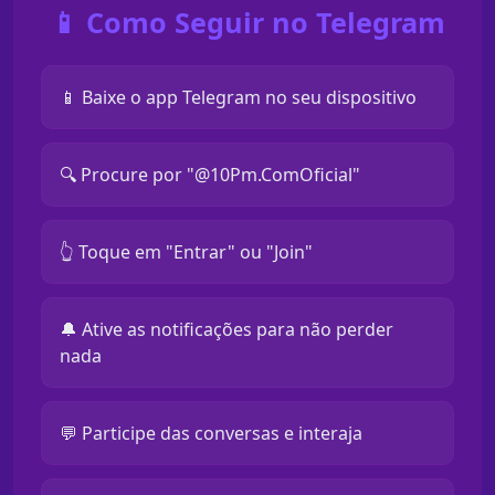
📱 Como Seguir no Telegram
📱 Baixe o app Telegram no seu dispositivo
🔍 Procure por "@10Pm.ComOficial"
👆 Toque em "Entrar" ou "Join"
🔔 Ative as notificações para não perder
nada
💬 Participe das conversas e interaja