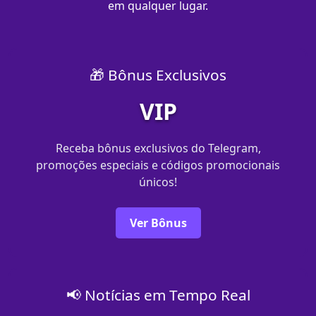
em qualquer lugar.
🎁 Bônus Exclusivos
VIP
Receba bônus exclusivos do Telegram,
promoções especiais e códigos promocionais
únicos!
Ver Bônus
📢 Notícias em Tempo Real