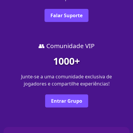
Falar Suporte
👥 Comunidade VIP
1000+
Junte-se a uma comunidade exclusiva de
jogadores e compartilhe experiências!
Entrar Grupo