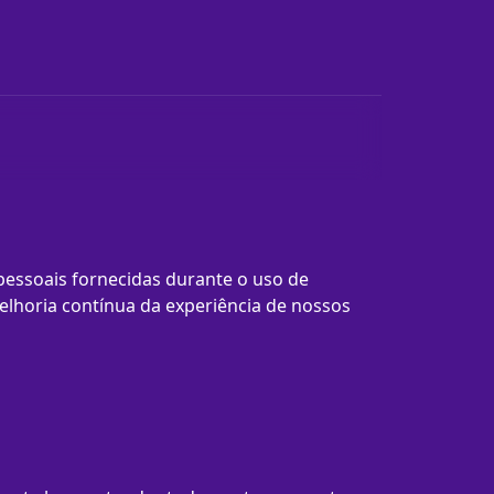
pessoais fornecidas durante o uso de
elhoria contínua da experiência de nossos