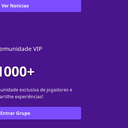
Ver Notícias
Comunidade VIP
1000+
unidade exclusiva de jogadores e
rtilhe experiências!
Entrar Grupo