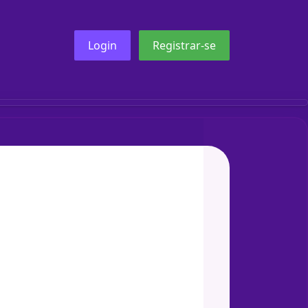
Login
Registrar-se