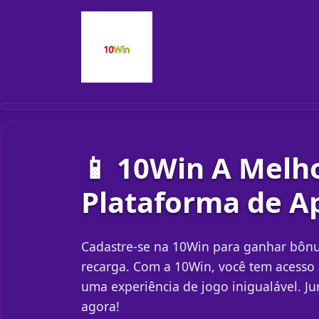
📱 10Win A Melh
Plataforma de A
Cadastre-se na 10Win para ganhar bônu
recarga. Com a 10Win, você tem acesso 
uma experiência de jogo inigualável. J
agora!