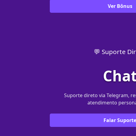
Ver Bônus
💬 Suporte Di
Cha
Suporte direto via Telegram, r
atendimento persona
Falar Suport