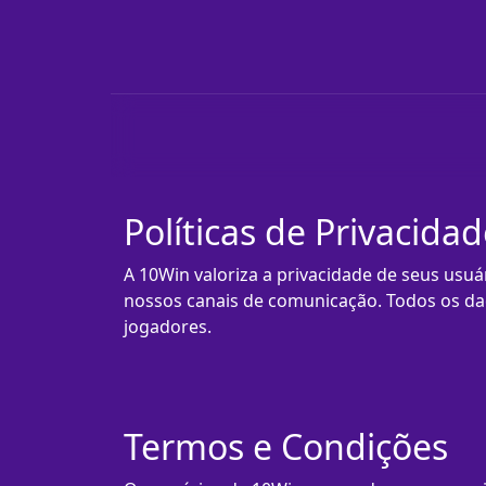
Políticas de Privacida
A 10Win valoriza a privacidade de seus usu
nossos canais de comunicação. Todos os dad
jogadores.
Termos e Condições