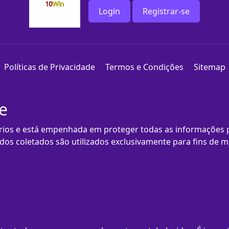
Login
Registrar-se
Políticas de Privacidade
Termos e Condições
Sitemap
de
ários e está empenhada em proteger todas as informações 
os coletados são utilizados exclusivamente para fins de m