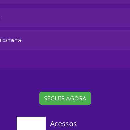
a
aticamente
SEGUIR AGORA
Acessos