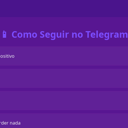
📱 Como Seguir no Telegram
ositivo
erder nada