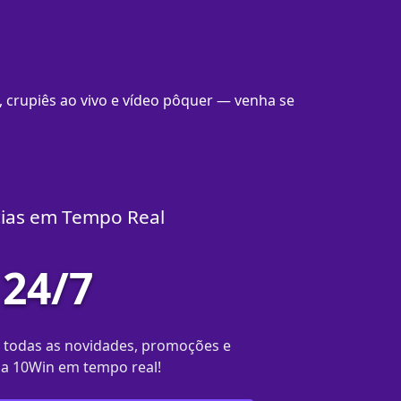
 crupiês ao vivo e vídeo pôquer — venha se
cias em Tempo Real
24/7
e todas as novidades, promoções e
a 10Win em tempo real!