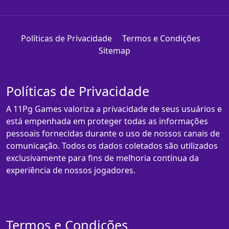
Políticas de Privacidade
Termos e Condições
Sitemap
Políticas de Privacidade
A 11Pg Games valoriza a privacidade de seus usuários e
está empenhada em proteger todas as informações
pessoais fornecidas durante o uso de nossos canais de
comunicação. Todos os dados coletados são utilizados
exclusivamente para fins de melhoria contínua da
experiência de nossos jogadores.
Termos e Condições