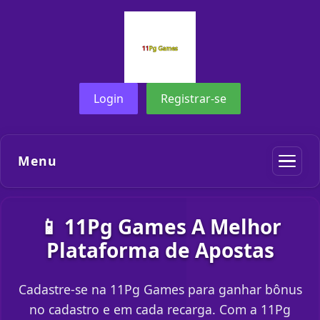
Login
Registrar-se
Menu
📱 11Pg Games A Melhor
Plataforma de Apostas
Cadastre-se na 11Pg Games para ganhar bônus
no cadastro e em cada recarga. Com a 11Pg