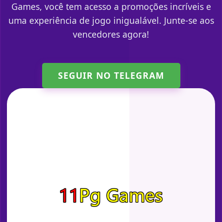
Games, você tem acesso a promoções incríveis e
uma experiência de jogo inigualável. Junte-se aos
vencedores agora!
SEGUIR NO TELEGRAM