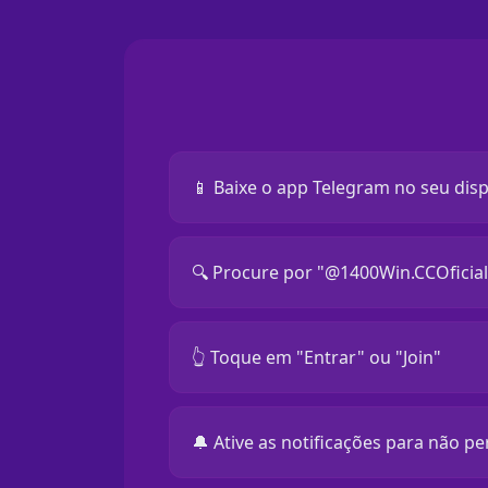
📱 Baixe o app Telegram no seu disp
🔍 Procure por "@1400Win.CCOficial
👆 Toque em "Entrar" ou "Join"
🔔 Ative as notificações para não p