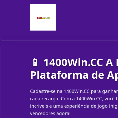
📱 1400Win.CC A
Plataforma de A
Cadastre-se na 1400Win.CC para ganhar
cada recarga. Com a 1400Win.CC, você 
incríveis e uma experiência de jogo inig
vencedores agora!