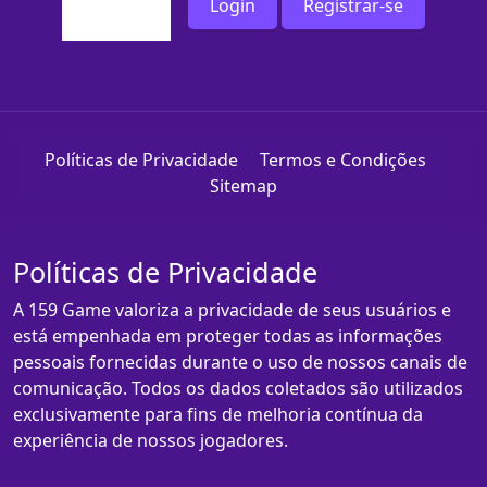
Login
Registrar-se
Políticas de Privacidade
Termos e Condições
Sitemap
Políticas de Privacidade
A 159 Game valoriza a privacidade de seus usuários e
está empenhada em proteger todas as informações
pessoais fornecidas durante o uso de nossos canais de
comunicação. Todos os dados coletados são utilizados
exclusivamente para fins de melhoria contínua da
experiência de nossos jogadores.