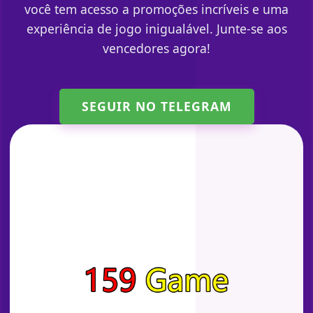
você tem acesso a promoções incríveis e uma
experiência de jogo inigualável. Junte-se aos
vencedores agora!
SEGUIR NO TELEGRAM