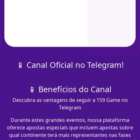
📱 Canal Oficial no Telegram!
📱 Benefícios do Canal
Descubra as vantagens de seguir a 159 Game no
Telegram
Durante estes grandes eventos, nossa plataforma
oferece apostas especiais que incluem apostas sobre
qual continente terá mais representantes nas fases