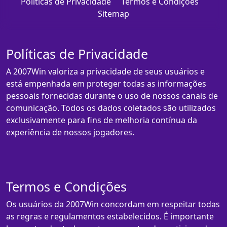
Políticas de Privacidade
Termos e Condições
Sitemap
Políticas de Privacidade
A 2007Win valoriza a privacidade de seus usuários e
está empenhada em proteger todas as informações
pessoais fornecidas durante o uso de nossos canais de
comunicação. Todos os dados coletados são utilizados
exclusivamente para fins de melhoria contínua da
experiência de nossos jogadores.
Termos e Condições
Os usuários da 2007Win concordam em respeitar todas
as regras e regulamentos estabelecidos. É importante