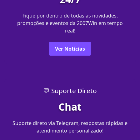
Fique por dentro de todas as novidades,
promoções e eventos da 2007Win em tempo
real!
Ver Notícias
💬 Suporte Direto
Chat
Suporte direto via Telegram, respostas rápidas e
atendimento personalizado!