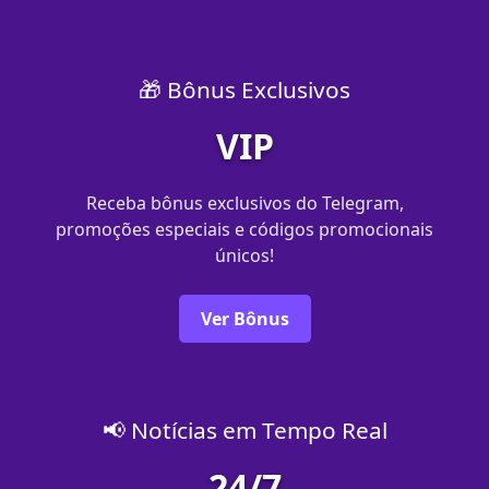
🎁 Bônus Exclusivos
VIP
Receba bônus exclusivos do Telegram,
promoções especiais e códigos promocionais
únicos!
Ver Bônus
📢 Notícias em Tempo Real
24/7