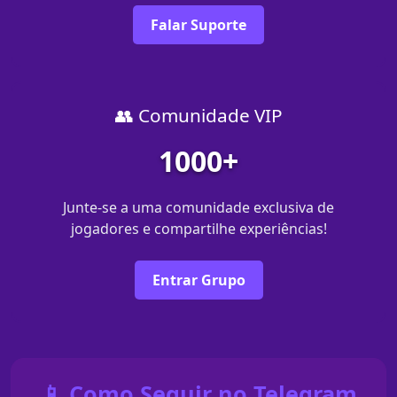
Falar Suporte
👥 Comunidade VIP
1000+
Junte-se a uma comunidade exclusiva de
jogadores e compartilhe experiências!
Entrar Grupo
📱 Como Seguir no Telegram