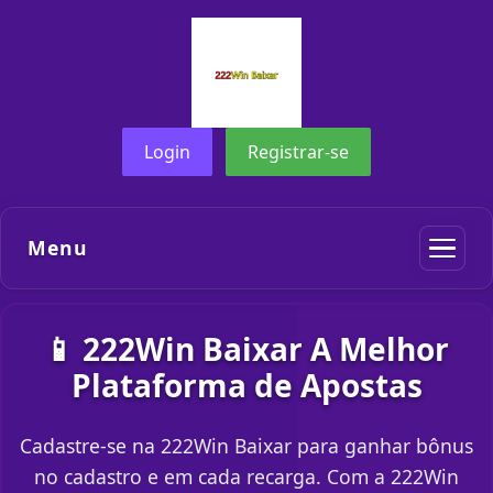
Login
Registrar-se
Menu
📱 222Win Baixar A Melhor
Plataforma de Apostas
Cadastre-se na 222Win Baixar para ganhar bônus
no cadastro e em cada recarga. Com a 222Win