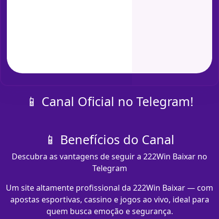
📱 Canal Oficial no Telegram!
📱 Benefícios do Canal
Descubra as vantagens de seguir a 222Win Baixar no
Telegram
Um site altamente profissional da 222Win Baixar — com
apostas esportivas, cassino e jogos ao vivo, ideal para
quem busca emoção e segurança.