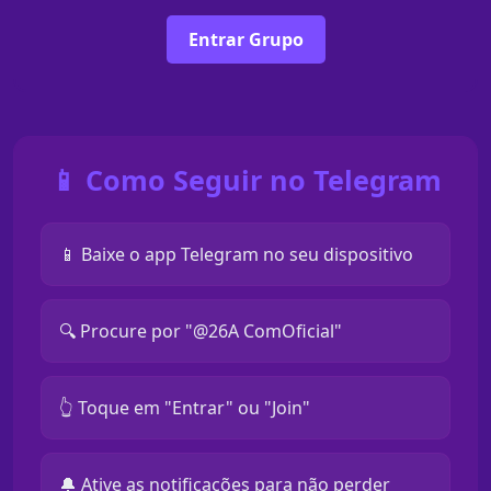
Entrar Grupo
📱 Como Seguir no Telegram
📱 Baixe o app Telegram no seu dispositivo
🔍 Procure por "@26A ComOficial"
👆 Toque em "Entrar" ou "Join"
🔔 Ative as notificações para não perder