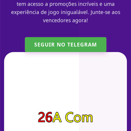
tem acesso a promoções incríveis e uma
experiência de jogo inigualável. Junte-se aos
vencedores agora!
SEGUIR NO TELEGRAM