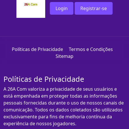
Login
Registrar-se
Políticas de Privacidade
Termos e Condições
Sitemap
Políticas de Privacidade
A 26A Com valoriza a privacidade de seus usuários e
está empenhada em proteger todas as informações
pessoais fornecidas durante o uso de nossos canais de
comunicação. Todos os dados coletados são utilizados
exclusivamente para fins de melhoria contínua da
experiência de nossos jogadores.