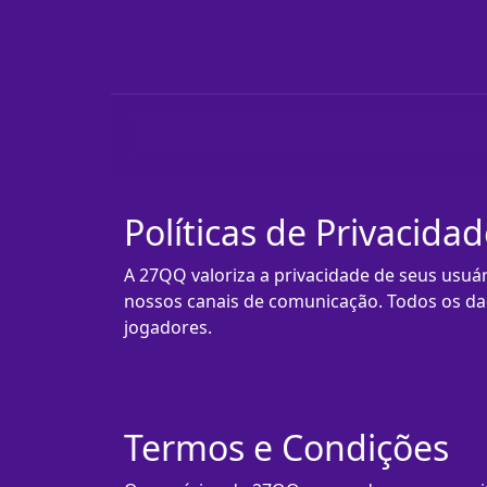
Políticas de Privacida
A 27QQ valoriza a privacidade de seus usu
nossos canais de comunicação. Todos os dad
jogadores.
Termos e Condições