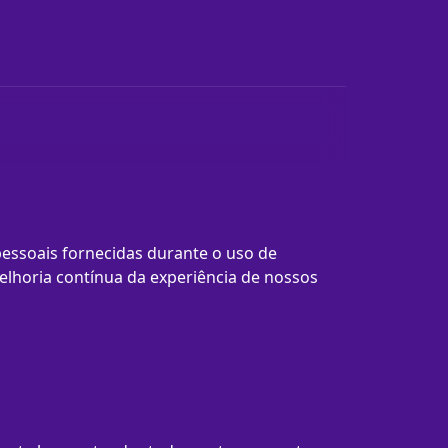
essoais fornecidas durante o uso de
elhoria contínua da experiência de nossos