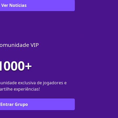
Ver Notícias
Comunidade VIP
1000+
unidade exclusiva de jogadores e
rtilhe experiências!
Entrar Grupo