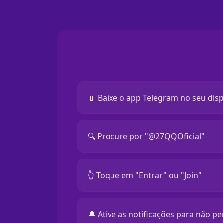
📱 Baixe o app Telegram no seu disp
🔍 Procure por "@27QQOficial"
👆 Toque em "Entrar" ou "Join"
🔔 Ative as notificações para não p