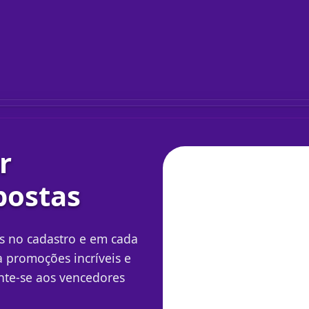
r
postas
s no cadastro e em cada
 promoções incríveis e
unte-se aos vencedores