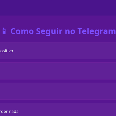
📱 Como Seguir no Telegram
ositivo
erder nada