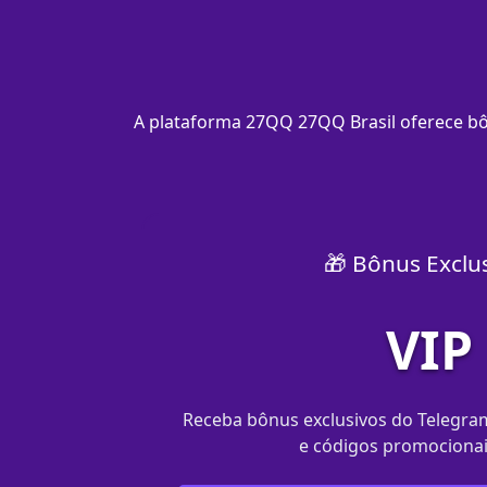
A plataforma 27QQ 27QQ Brasil oferece bô
🎁 Bônus Exclu
VIP
Receba bônus exclusivos do Telegra
e códigos promocionai