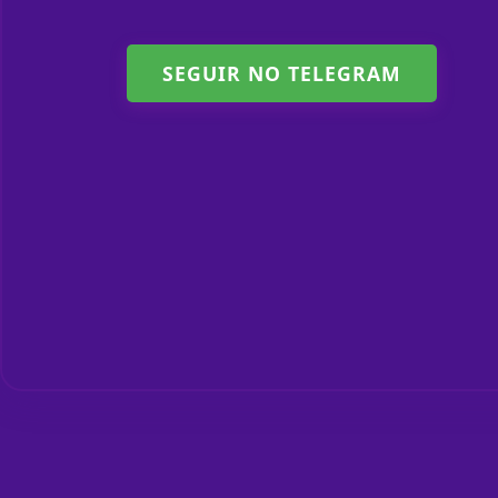
SEGUIR NO TELEGRAM