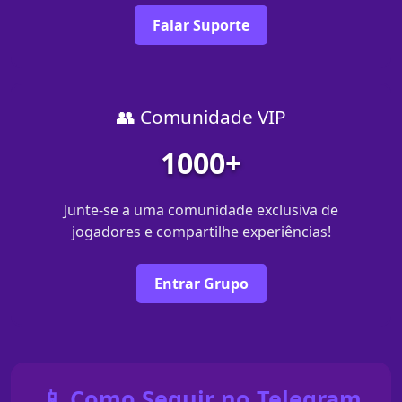
Falar Suporte
👥 Comunidade VIP
1000+
Junte-se a uma comunidade exclusiva de
jogadores e compartilhe experiências!
Entrar Grupo
📱 Como Seguir no Telegram