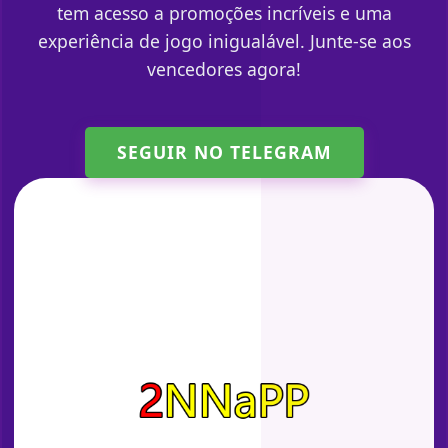
tem acesso a promoções incríveis e uma
experiência de jogo inigualável. Junte-se aos
vencedores agora!
SEGUIR NO TELEGRAM