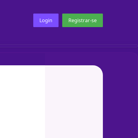
Login
Registrar-se