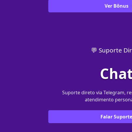
Ver Bônus
💬 Suporte Di
Cha
Suporte direto via Telegram, r
atendimento persona
Falar Suport