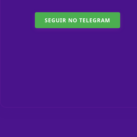
SEGUIR NO TELEGRAM