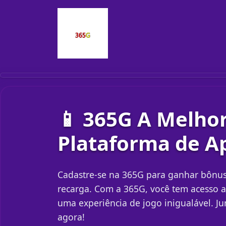
📱 365G A Melho
Plataforma de A
Cadastre-se na 365G para ganhar bônus
recarga. Com a 365G, você tem acesso a
uma experiência de jogo inigualável. J
agora!