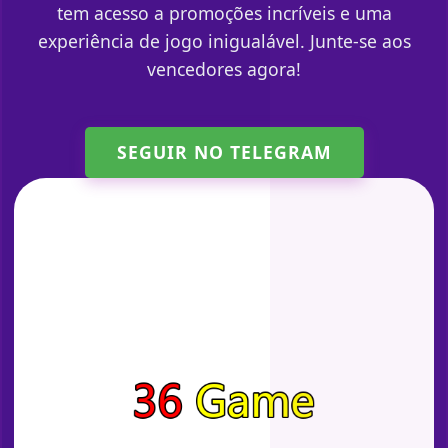
tem acesso a promoções incríveis e uma
experiência de jogo inigualável. Junte-se aos
vencedores agora!
SEGUIR NO TELEGRAM