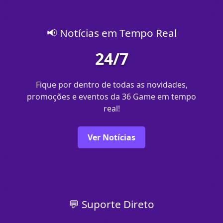
📢 Notícias em Tempo Real
24/7
Fique por dentro de todas as novidades,
promoções e eventos da 36 Game em tempo
real!
Ver Notícias
💬 Suporte Direto