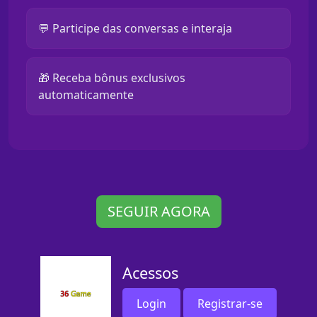
💬 Participe das conversas e interaja
🎁 Receba bônus exclusivos
automaticamente
SEGUIR AGORA
Acessos
Login
Registrar-se