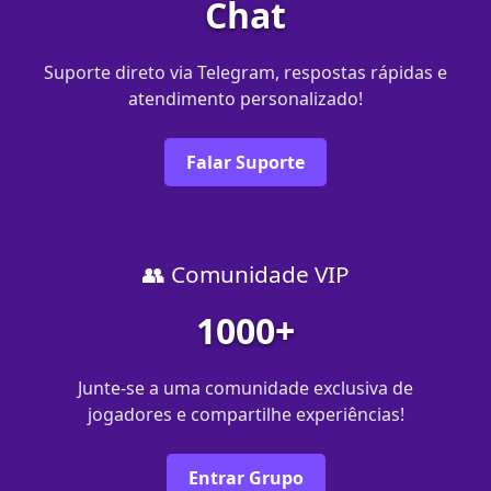
Chat
Suporte direto via Telegram, respostas rápidas e
atendimento personalizado!
Falar Suporte
👥 Comunidade VIP
1000+
Junte-se a uma comunidade exclusiva de
jogadores e compartilhe experiências!
Entrar Grupo