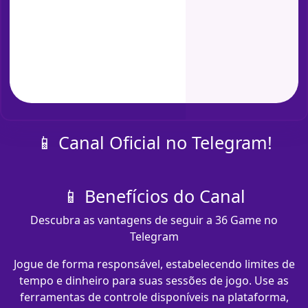
📱 Canal Oficial no Telegram!
📱 Benefícios do Canal
Descubra as vantagens de seguir a 36 Game no
Telegram
Jogue de forma responsável, estabelecendo limites de
tempo e dinheiro para suas sessões de jogo. Use as
ferramentas de controle disponíveis na plataforma,