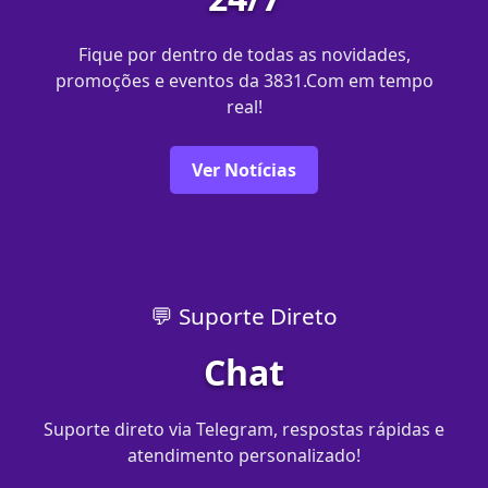
Fique por dentro de todas as novidades,
promoções e eventos da 3831.Com em tempo
real!
Ver Notícias
💬 Suporte Direto
Chat
Suporte direto via Telegram, respostas rápidas e
atendimento personalizado!