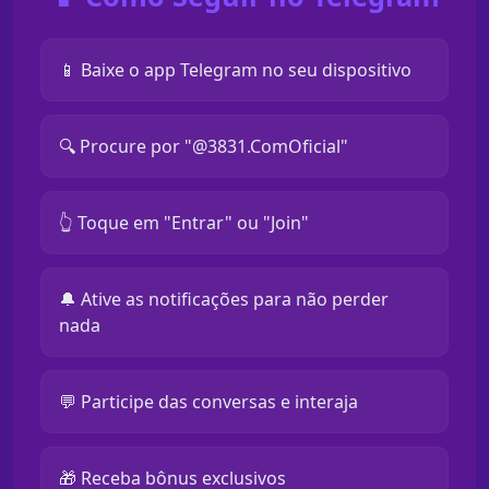
📱 Baixe o app Telegram no seu dispositivo
🔍 Procure por "@3831.ComOficial"
👆 Toque em "Entrar" ou "Join"
🔔 Ative as notificações para não perder
nada
💬 Participe das conversas e interaja
🎁 Receba bônus exclusivos