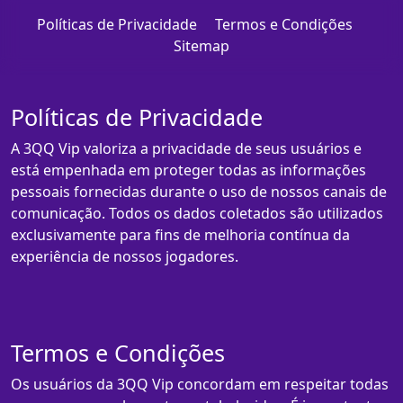
Políticas de Privacidade
Termos e Condições
Sitemap
Políticas de Privacidade
A 3QQ Vip valoriza a privacidade de seus usuários e
está empenhada em proteger todas as informações
pessoais fornecidas durante o uso de nossos canais de
comunicação. Todos os dados coletados são utilizados
exclusivamente para fins de melhoria contínua da
experiência de nossos jogadores.
Termos e Condições
Os usuários da 3QQ Vip concordam em respeitar todas