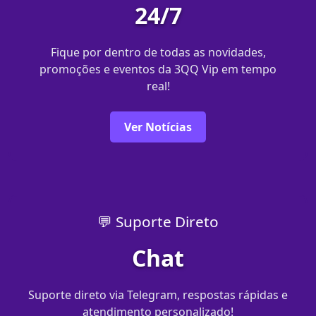
24/7
Fique por dentro de todas as novidades,
promoções e eventos da 3QQ Vip em tempo
real!
Ver Notícias
💬 Suporte Direto
Chat
Suporte direto via Telegram, respostas rápidas e
atendimento personalizado!