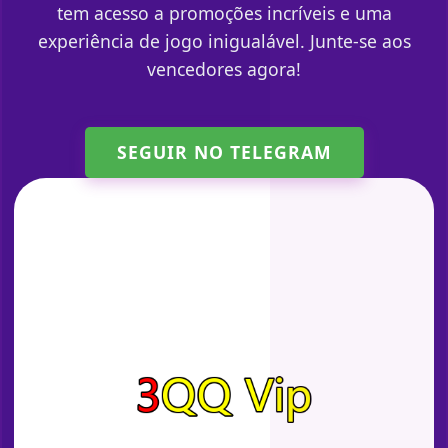
tem acesso a promoções incríveis e uma
experiência de jogo inigualável. Junte-se aos
vencedores agora!
SEGUIR NO TELEGRAM