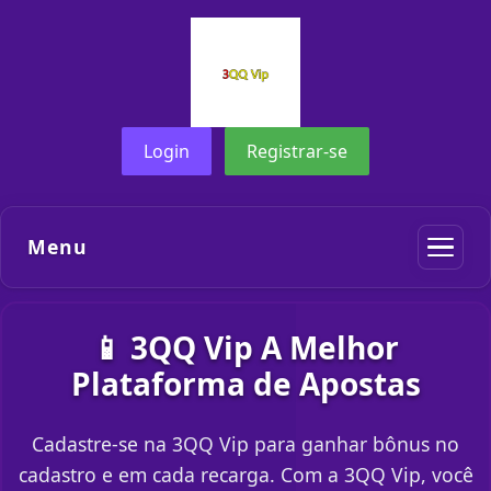
Login
Registrar-se
Menu
📱 3QQ Vip A Melhor
Plataforma de Apostas
Cadastre-se na 3QQ Vip para ganhar bônus no
cadastro e em cada recarga. Com a 3QQ Vip, você