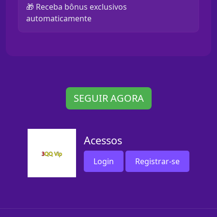
🎁 Receba bônus exclusivos
automaticamente
SEGUIR AGORA
Acessos
Login
Registrar-se