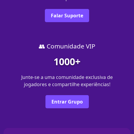
Falar Suporte
👥 Comunidade VIP
1000+
Junte-se a uma comunidade exclusiva de
jogadores e compartilhe experiências!
Entrar Grupo