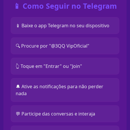
📱 Como Seguir no Telegram
📱 Baixe o app Telegram no seu dispositivo
🔍 Procure por "@3QQ VipOficial"
👆 Toque em "Entrar" ou "Join"
🔔 Ative as notificações para não perder
nada
💬 Participe das conversas e interaja