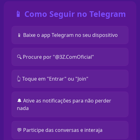
📱 Como Seguir no Telegram
📱 Baixe o app Telegram no seu dispositivo
🔍 Procure por "@3Z.ComOficial"
👆 Toque em "Entrar" ou "Join"
🔔 Ative as notificações para não perder
nada
💬 Participe das conversas e interaja