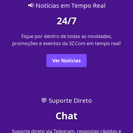
📢 Notícias em Tempo Real
24/7
Fique por dentro de todas as novidades,
promoções e eventos da 3Z.Com em tempo real!
Ver Notícias
💬 Suporte Direto
Chat
Suporte direto via Telegram, respostas rápidas e