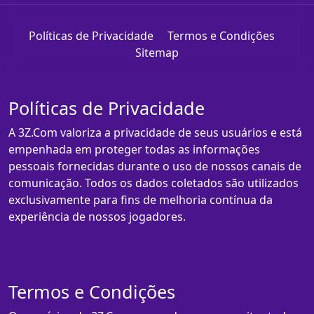
Políticas de Privacidade
Termos e Condições
Sitemap
Políticas de Privacidade
A 3Z.Com valoriza a privacidade de seus usuários e está
empenhada em proteger todas as informações
pessoais fornecidas durante o uso de nossos canais de
comunicação. Todos os dados coletados são utilizados
exclusivamente para fins de melhoria contínua da
experiência de nossos jogadores.
Termos e Condições