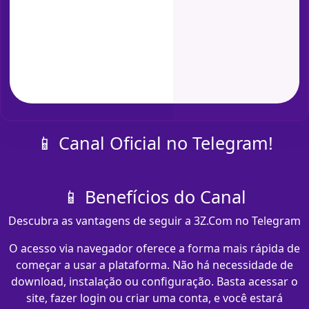
📱 Canal Oficial no Telegram!
📱 Benefícios do Canal
Descubra as vantagens de seguir a 3Z.Com no Telegram
O acesso via navegador oferece a forma mais rápida de
começar a usar a plataforma. Não há necessidade de
download, instalação ou configuração. Basta acessar o
site, fazer login ou criar uma conta, e você estará