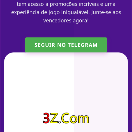
tem acesso a promoções incríveis e uma
experiência de jogo inigualável. Junte-se aos
vencedores agora!
SEGUIR NO TELEGRAM