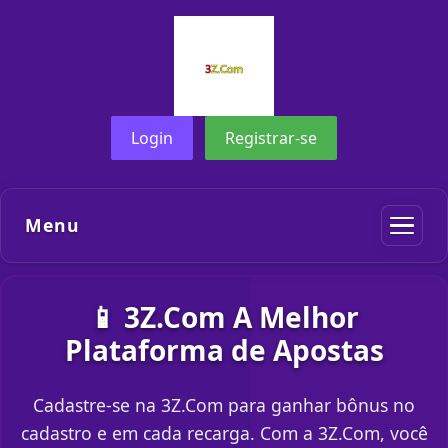
Login
Registrar-se
Menu
📱 3Z.Com A Melhor
Plataforma de Apostas
Cadastre-se na 3Z.Com para ganhar bônus no
cadastro e em cada recarga. Com a 3Z.Com, você