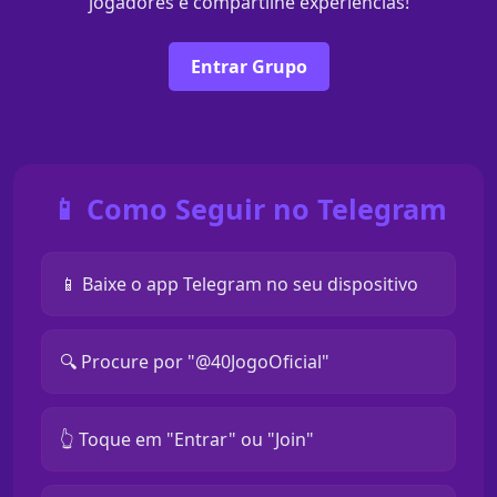
jogadores e compartilhe experiências!
Entrar Grupo
📱 Como Seguir no Telegram
📱 Baixe o app Telegram no seu dispositivo
🔍 Procure por "@40JogoOficial"
👆 Toque em "Entrar" ou "Join"