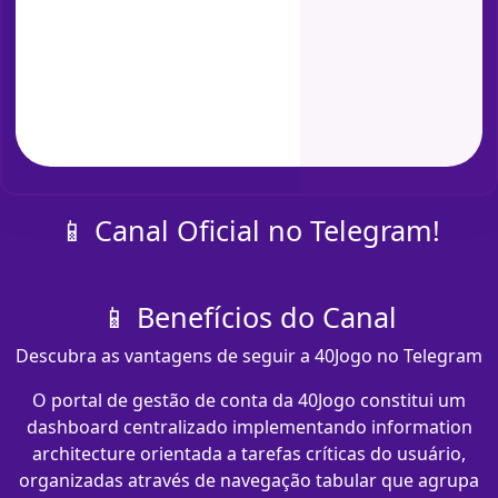
📱 Canal Oficial no Telegram!
📱 Benefícios do Canal
Descubra as vantagens de seguir a 40Jogo no Telegram
O portal de gestão de conta da 40Jogo constitui um
dashboard centralizado implementando information
architecture orientada a tarefas críticas do usuário,
organizadas através de navegação tabular que agrupa