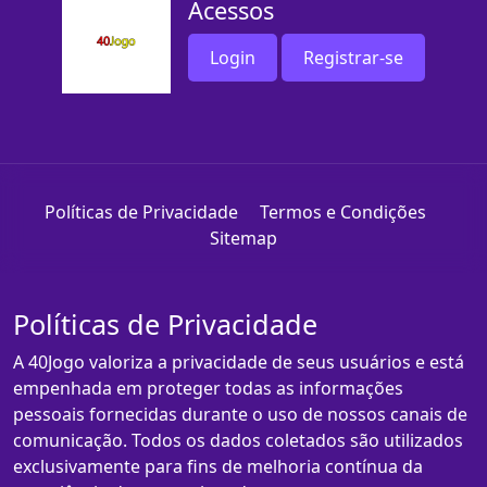
Acessos
Login
Registrar-se
Políticas de Privacidade
Termos e Condições
Sitemap
Políticas de Privacidade
A 40Jogo valoriza a privacidade de seus usuários e está
empenhada em proteger todas as informações
pessoais fornecidas durante o uso de nossos canais de
comunicação. Todos os dados coletados são utilizados
exclusivamente para fins de melhoria contínua da