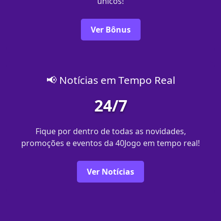
únicos!
Ver Bônus
📢 Notícias em Tempo Real
24/7
Fique por dentro de todas as novidades,
promoções e eventos da 40Jogo em tempo real!
Ver Notícias