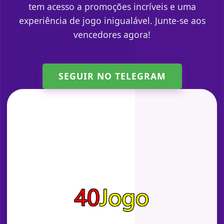
tem acesso a promoções incríveis e uma
experiência de jogo inigualável. Junte-se aos
vencedores agora!
SEGUIR NO TELEGRAM