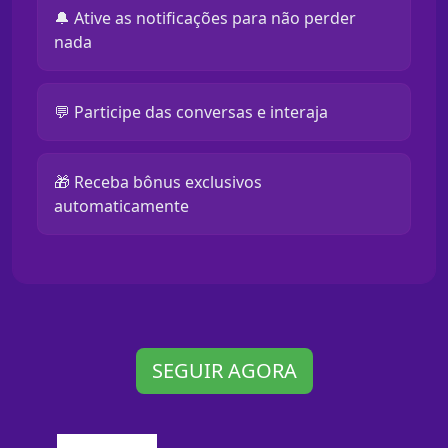
🔔 Ative as notificações para não perder
nada
💬 Participe das conversas e interaja
🎁 Receba bônus exclusivos
automaticamente
SEGUIR AGORA