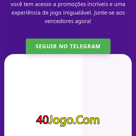
você tem acesso a promoções incríveis e uma
experiência de jogo inigualável. Junte-se aos
vencedores agora!
SEGUIR NO TELEGRAM