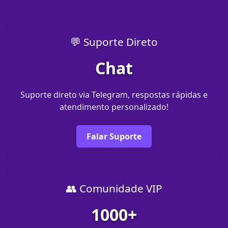
💬 Suporte Direto
Chat
Suporte direto via Telegram, respostas rápidas e
atendimento personalizado!
Falar Suporte
👥 Comunidade VIP
1000+