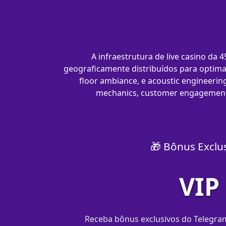
A infraestrutura de live casino da
geograficamente distribuídos para optimal
floor ambiance, e acoustic engineeri
mechanics, customer engagement p
🎁 Bônus Exclu
VIP
Receba bônus exclusivos do Telegra