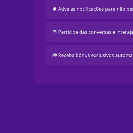
🔔 Ative as notificações para não p
💬 Participe das conversas e interaj
🎁 Receba bônus exclusivos autom