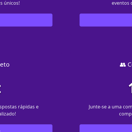
s únicos!
eventos 
reto
👥 
t
espostas rápidas e
Junte-se a uma com
lizado!
compa
e