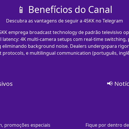
📱 Benefícios do Canal
Descubra as vantagens de seguir a 45KK no Telegram
 45KK emprega broadcast technology de padrão televisivo o
 latency: 4K multi-camera setups com real-time switching, p
ng eliminando background noise. Dealers undergopara rig
rotocols, e multilingual communication (português, ingl
sivos
📢 Notí
m, promoções especiais
Fique por dentro d