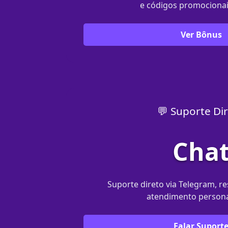
e códigos promocionai
Ver Bônus
💬 Suporte Di
Cha
Suporte direto via Telegram, r
atendimento persona
Falar Suport