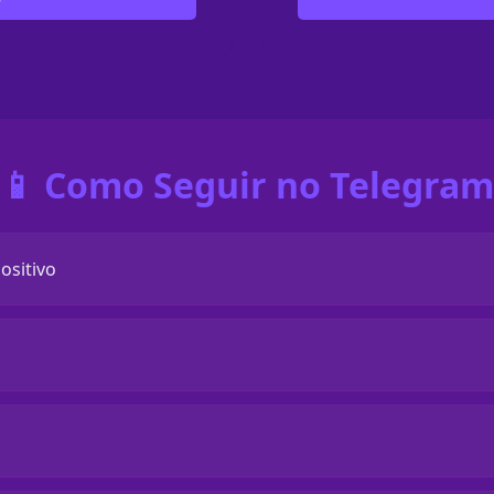
📱 Como Seguir no Telegram
ositivo