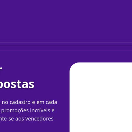
r
postas
 no cadastro e em cada
 promoções incríveis e
unte-se aos vencedores