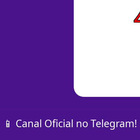
📱 Canal Oficial no Telegram!