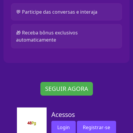
💬 Participe das conversas e interaja
🎁 Receba bônus exclusivos
automaticamente
SEGUIR AGORA
Acessos
Login
Registrar-se