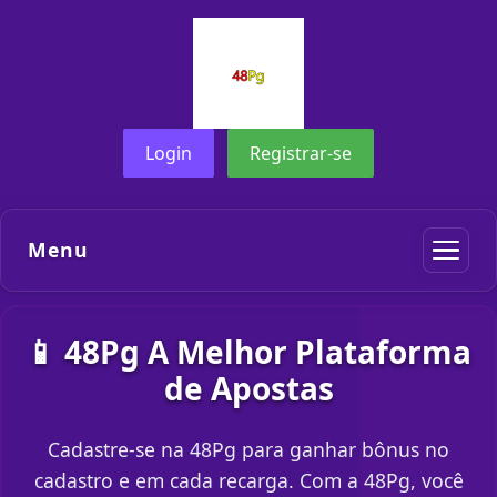
Login
Registrar-se
Menu
📱 48Pg A Melhor Plataforma
de Apostas
Cadastre-se na 48Pg para ganhar bônus no
cadastro e em cada recarga. Com a 48Pg, você