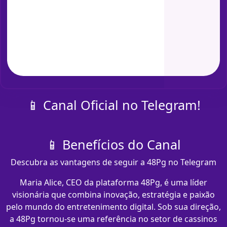
📱 Canal Oficial no Telegram!
📱 Benefícios do Canal
Descubra as vantagens de seguir a 48Pg no Telegram
Maria Alice, CEO da plataforma 48Pg, é uma líder
visionária que combina inovação, estratégia e paixão
pelo mundo do entretenimento digital. Sob sua direção,
a 48Pg tornou-se uma referência no setor de cassinos