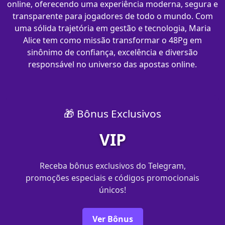
online, oferecendo uma experiência moderna, segura e
transparente para jogadores de todo o mundo. Com
uma sólida trajetória em gestão e tecnologia, Maria
Alice tem como missão transformar o 48Pg em
sinônimo de confiança, excelência e diversão
responsável no universo das apostas online.
🎁 Bônus Exclusivos
VIP
Receba bônus exclusivos do Telegram,
promoções especiais e códigos promocionais
únicos!
Ver Bônus