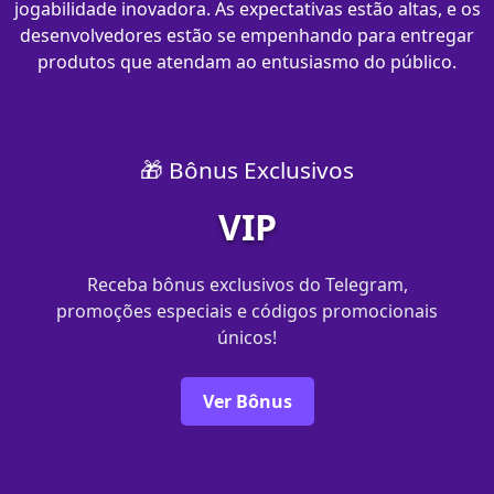
jogabilidade inovadora. As expectativas estão altas, e os
desenvolvedores estão se empenhando para entregar
produtos que atendam ao entusiasmo do público.
🎁 Bônus Exclusivos
VIP
Receba bônus exclusivos do Telegram,
promoções especiais e códigos promocionais
únicos!
Ver Bônus