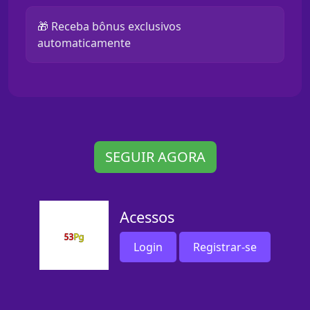
🎁 Receba bônus exclusivos
automaticamente
SEGUIR AGORA
Acessos
Login
Registrar-se