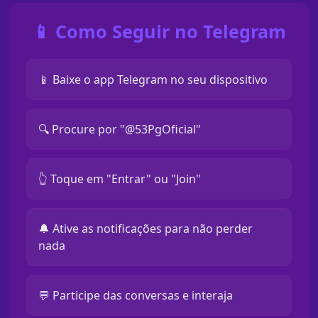
📱 Como Seguir no Telegram
📱 Baixe o app Telegram no seu dispositivo
🔍 Procure por "@53PgOficial"
👆 Toque em "Entrar" ou "Join"
🔔 Ative as notificações para não perder
nada
💬 Participe das conversas e interaja