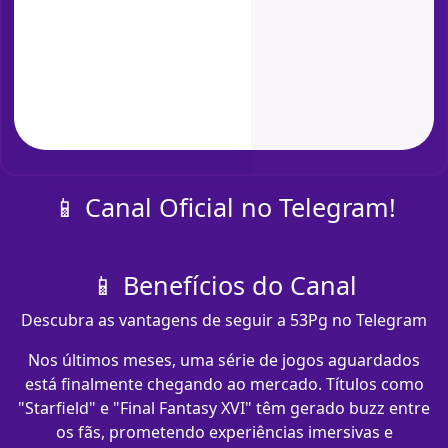
📱 Canal Oficial no Telegram!
📱 Benefícios do Canal
Descubra as vantagens de seguir a 53Pg no Telegram
Nos últimos meses, uma série de jogos aguardados
está finalmente chegando ao mercado. Títulos como
"Starfield" e "Final Fantasy XVI" têm gerado buzz entre
os fãs, prometendo experiências imersivas e