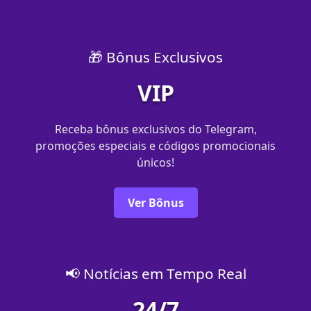
🎁 Bônus Exclusivos
VIP
Receba bônus exclusivos do Telegram,
promoções especiais e códigos promocionais
únicos!
Ver Bônus
📢 Notícias em Tempo Real
24/7