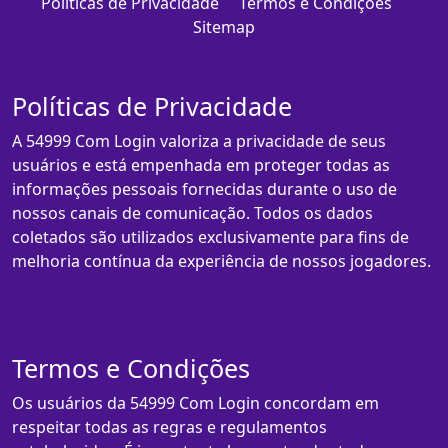
Políticas de Privacidade
Termos e Condições
Sitemap
Políticas de Privacidade
A 54999 Com Login valoriza a privacidade de seus
usuários e está empenhada em proteger todas as
informações pessoais fornecidas durante o uso de
nossos canais de comunicação. Todos os dados
coletados são utilizados exclusivamente para fins de
melhoria contínua da experiência de nossos jogadores.
Termos e Condições
Os usuários da 54999 Com Login concordam em
respeitar todas as regras e regulamentos