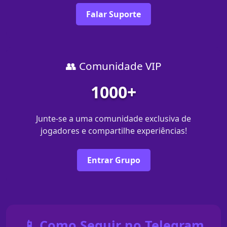
Falar Suporte
👥 Comunidade VIP
1000+
Junte-se a uma comunidade exclusiva de
jogadores e compartilhe experiências!
Entrar Grupo
📱 Como Seguir no Telegram