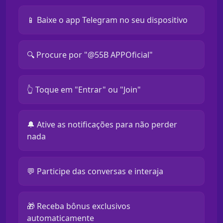
📱 Baixe o app Telegram no seu dispositivo
🔍 Procure por "@55B APPOficial"
👆 Toque em "Entrar" ou "Join"
🔔 Ative as notificações para não perder
nada
💬 Participe das conversas e interaja
🎁 Receba bônus exclusivos
automaticamente