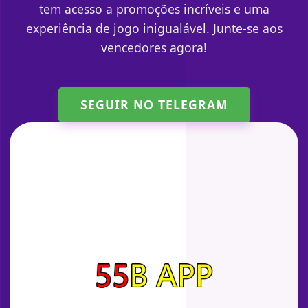
tem acesso a promoções incríveis e uma
experiência de jogo inigualável. Junte-se aos
vencedores agora!
SEGUIR NO TELEGRAM