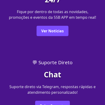
Fique por dentro de todas as novidades,
promoções e eventos da 55B APP em tempo real!
Ver Notícias
💬 Suporte Direto
Chat
Suporte direto via Telegram, respostas rápidas e
atendimento personalizado!