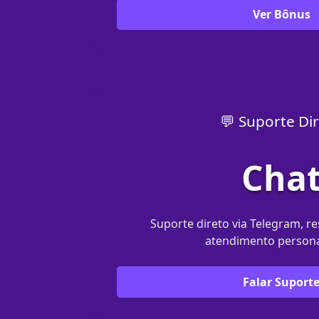
Ver Bônus
💬 Suporte Di
Cha
Suporte direto via Telegram, r
atendimento persona
Falar Suport