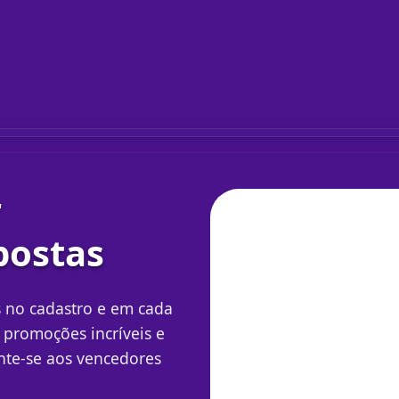
r
postas
 no cadastro e em cada
 promoções incríveis e
unte-se aos vencedores