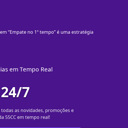
r em “Empate no 1º tempo” é uma estratégia
cias em Tempo Real
24/7
e todas as novidades, promoções e
da 55CC em tempo real!