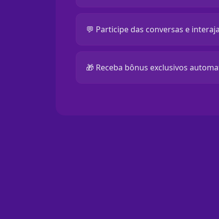
💬 Participe das conversas e interaj
🎁 Receba bônus exclusivos autom