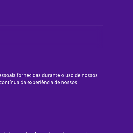
essoais fornecidas durante o uso de nossos
 contínua da experiência de nossos