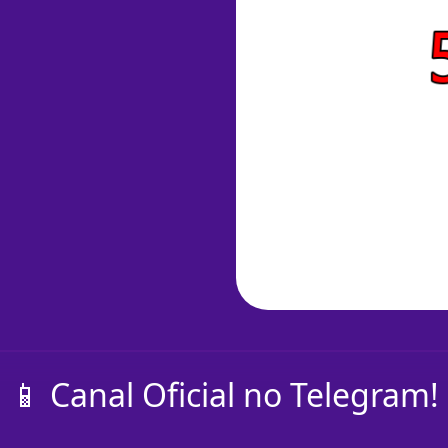
📱 Canal Oficial no Telegram!