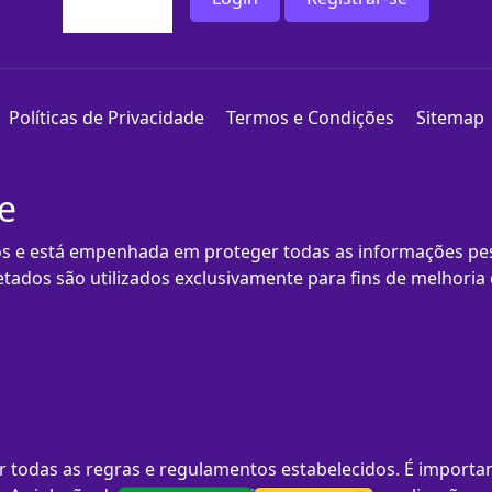
Políticas de Privacidade
Termos e Condições
Sitemap
de
ios e está empenhada em proteger todas as informações pe
tados são utilizados exclusivamente para fins de melhoria
todas as regras e regulamentos estabelecidos. É importan