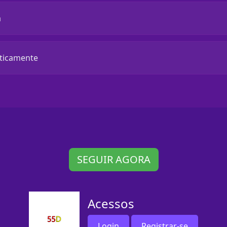
a
aticamente
SEGUIR AGORA
Acessos
Login
Registrar-se