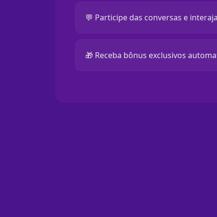
💬 Participe das conversas e interaj
🎁 Receba bônus exclusivos autom