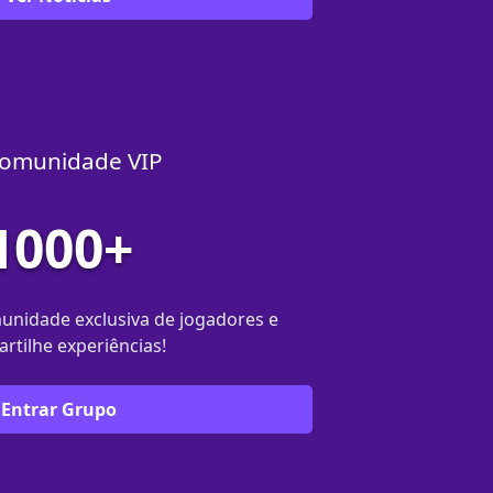
Comunidade VIP
1000+
unidade exclusiva de jogadores e
rtilhe experiências!
Entrar Grupo