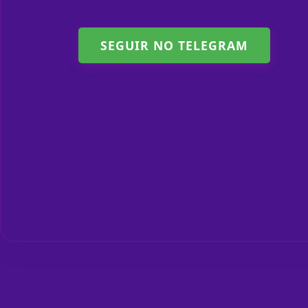
SEGUIR NO TELEGRAM