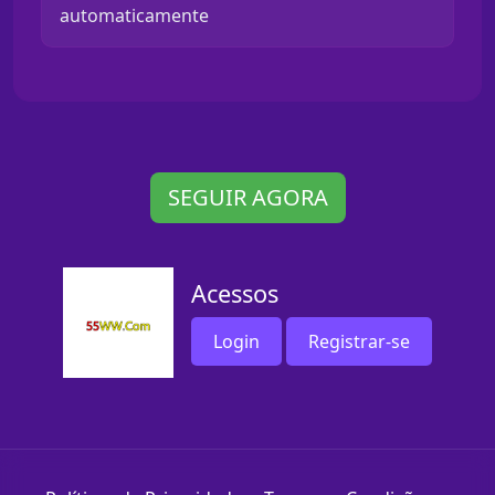
automaticamente
SEGUIR AGORA
Acessos
Login
Registrar-se