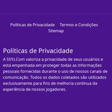
Políticas de Privacidade
Termos e Condições
Sitemap
Políticas de Privacidade
A 55Yz.Com valoriza a privacidade de seus usuários e
está empenhada em proteger todas as informações
pessoais fornecidas durante o uso de nossos canais de
comunicação. Todos os dados coletados são utilizados
exclusivamente para fins de melhoria contínua da
experiência de nossos jogadores.