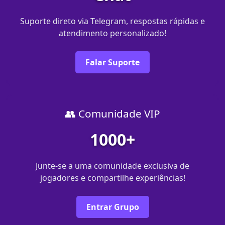
Suporte direto via Telegram, respostas rápidas e
atendimento personalizado!
Falar Suporte
👥 Comunidade VIP
1000+
Junte-se a uma comunidade exclusiva de
jogadores e compartilhe experiências!
Entrar Grupo