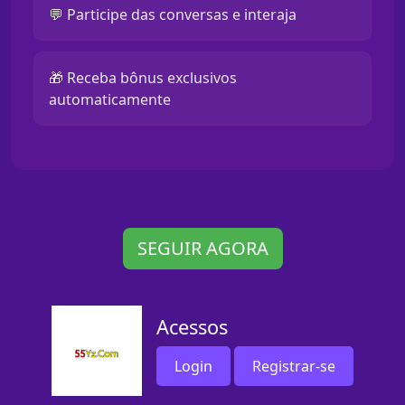
💬 Participe das conversas e interaja
🎁 Receba bônus exclusivos
automaticamente
SEGUIR AGORA
Acessos
Login
Registrar-se