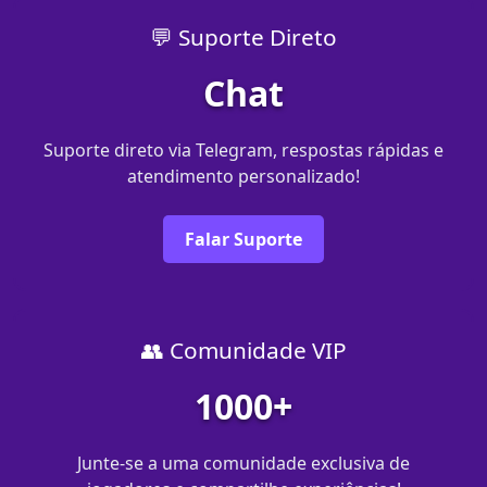
💬 Suporte Direto
Chat
Suporte direto via Telegram, respostas rápidas e
atendimento personalizado!
Falar Suporte
👥 Comunidade VIP
1000+
Junte-se a uma comunidade exclusiva de