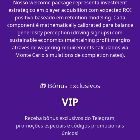
Nosso welcome package representa investment
estratégico em player acquisition com expected ROI
positivo baseado em retention modeling. Cada
component é mathematically calibrated para balance
generosity perception (driving signups) com
sustainable economics (maintaining profit margins
através de wagering requirements calculados via
Monte Carlo simulations de completion rates).
🎁 Bônus Exclusivos
VIP
Receba bônus exclusivos do Telegram,
promoções especiais e códigos promocionais
únicos!