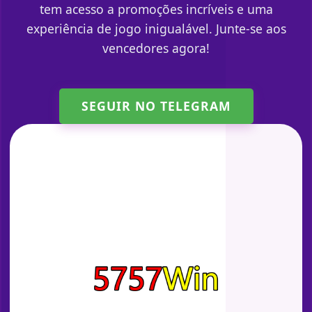
tem acesso a promoções incríveis e uma
experiência de jogo inigualável. Junte-se aos
vencedores agora!
SEGUIR NO TELEGRAM