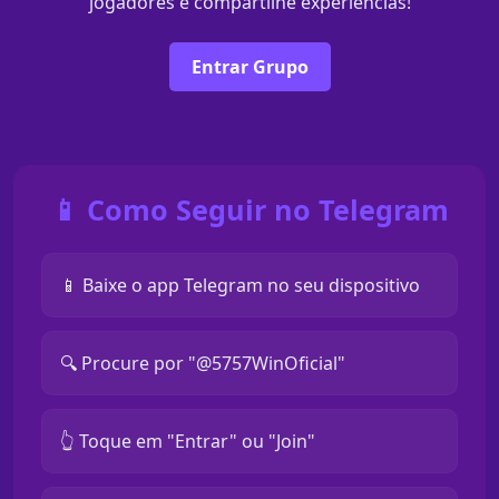
jogadores e compartilhe experiências!
Entrar Grupo
📱 Como Seguir no Telegram
📱 Baixe o app Telegram no seu dispositivo
🔍 Procure por "@5757WinOficial"
👆 Toque em "Entrar" ou "Join"