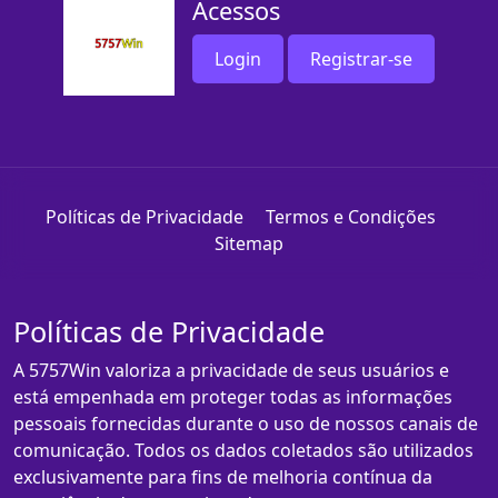
Acessos
Login
Registrar-se
Políticas de Privacidade
Termos e Condições
Sitemap
Políticas de Privacidade
A 5757Win valoriza a privacidade de seus usuários e
está empenhada em proteger todas as informações
pessoais fornecidas durante o uso de nossos canais de
comunicação. Todos os dados coletados são utilizados
exclusivamente para fins de melhoria contínua da