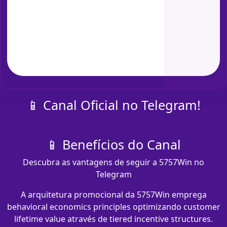
📱 Canal Oficial no Telegram!
📱 Benefícios do Canal
Descubra as vantagens de seguir a 5757Win no
Telegram
A arquitetura promocional da 5757Win emprega
behavioral economics principles optimizando customer
lifetime value através de tiered incentive structures.