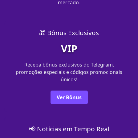
mercado.
🎁 Bônus Exclusivos
VIP
Receba bônus exclusivos do Telegram,
promoções especiais e códigos promocionais
únicos!
Ver Bônus
📢 Notícias em Tempo Real