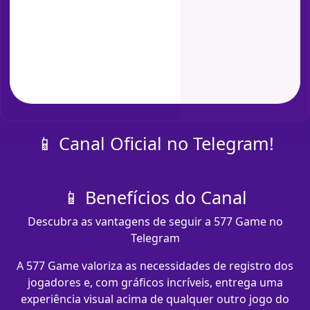
📱 Canal Oficial no Telegram!
📱 Benefícios do Canal
Descubra as vantagens de seguir a 577 Game no
Telegram
A 577 Game valoriza as necessidades de registro dos
jogadores e, com gráficos incríveis, entrega uma
experiência visual acima de qualquer outro jogo do