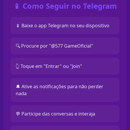
📱 Como Seguir no Telegram
📱 Baixe o app Telegram no seu dispositivo
🔍 Procure por "@577 GameOficial"
👆 Toque em "Entrar" ou "Join"
🔔 Ative as notificações para não perder
nada
💬 Participe das conversas e interaja