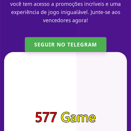
você tem acesso a promoções incríveis e uma
experiência de jogo inigualável. Junte-se aos
vencedores agora!
SEGUIR NO TELEGRAM