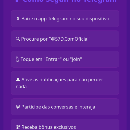
📱 Baixe o app Telegram no seu dispositivo
🔍 Procure por "@57D.ComOficial"
👆 Toque em "Entrar" ou "Join"
🔔 Ative as notificações para não perder
nada
💬 Participe das conversas e interaja
🎁 Receba bônus exclusivos