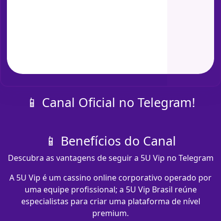
📱 Canal Oficial no Telegram!
📱 Benefícios do Canal
Descubra as vantagens de seguir a 5U Vip no Telegram
A 5U Vip é um cassino online corporativo operado por
uma equipe profissional; a 5U Vip Brasil reúne
especialistas para criar uma plataforma de nível
premium.