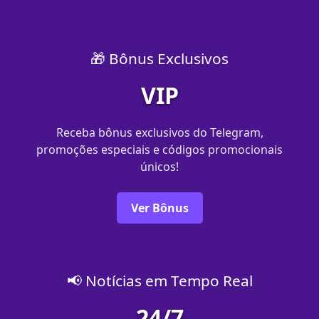
🎁 Bônus Exclusivos
VIP
Receba bônus exclusivos do Telegram,
promoções especiais e códigos promocionais
únicos!
Ver Bônus
📢 Notícias em Tempo Real
24/7