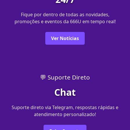
Fique por dentro de todas as novidades,
promoções e eventos da 666U em tempo real!
Ver Notícias
💬 Suporte Direto
Chat
Suporte direto via Telegram, respostas rápidas e
atendimento personalizado!