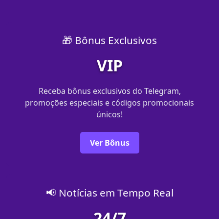
🎁 Bônus Exclusivos
VIP
Receba bônus exclusivos do Telegram,
promoções especiais e códigos promocionais
únicos!
Ver Bônus
📢 Notícias em Tempo Real
24/7