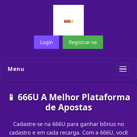
Login
Registrar-se
Menu
📱 666U A Melhor Plataforma
de Apostas
Cadastre-se na 666U para ganhar bônus no
cadastro e em cada recarga. Com a 666U, você