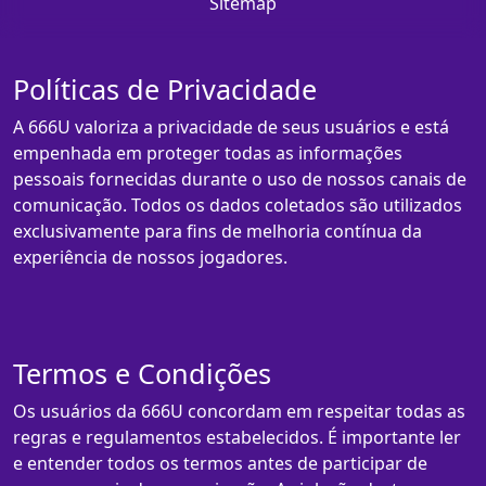
Sitemap
Políticas de Privacidade
A 666U valoriza a privacidade de seus usuários e está
empenhada em proteger todas as informações
pessoais fornecidas durante o uso de nossos canais de
comunicação. Todos os dados coletados são utilizados
exclusivamente para fins de melhoria contínua da
experiência de nossos jogadores.
Termos e Condições
Os usuários da 666U concordam em respeitar todas as
regras e regulamentos estabelecidos. É importante ler
e entender todos os termos antes de participar de