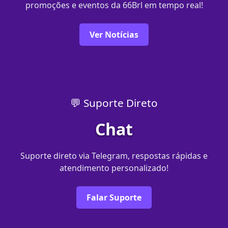
promoções e eventos da 66Brl em tempo real!
Ver Notícias
💬 Suporte Direto
Chat
Suporte direto via Telegram, respostas rápidas e
atendimento personalizado!
Falar Suporte