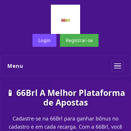
Login
Registrar-se
Menu
📱 66Brl A Melhor Plataforma
de Apostas
Cadastre-se na 66Brl para ganhar bônus no
cadastro e em cada recarga. Com a 66Brl, você