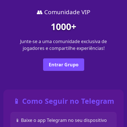
👥 Comunidade VIP
1000+
Junte-se a uma comunidade exclusiva de
jogadores e compartilhe experiências!
Entrar Grupo
📱 Como Seguir no Telegram
📱 Baixe o app Telegram no seu dispositivo