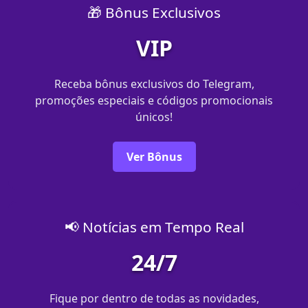
🎁 Bônus Exclusivos
VIP
Receba bônus exclusivos do Telegram,
promoções especiais e códigos promocionais
únicos!
Ver Bônus
📢 Notícias em Tempo Real
24/7
Fique por dentro de todas as novidades,