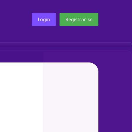
Login
Registrar-se