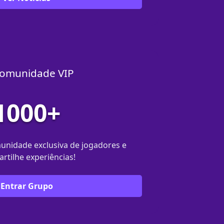
Comunidade VIP
1000+
unidade exclusiva de jogadores e
rtilhe experiências!
Entrar Grupo