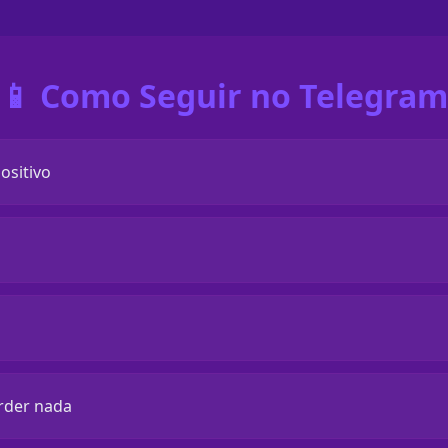
📱 Como Seguir no Telegram
ositivo
erder nada