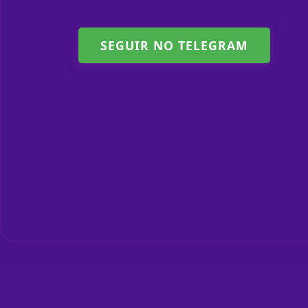
SEGUIR NO TELEGRAM