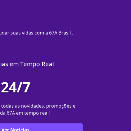
ar suas vidas com a 67A Brasil .
cias em Tempo Real
24/7
e todas as novidades, promoções e
 da 67A em tempo real!
Ver Notícias