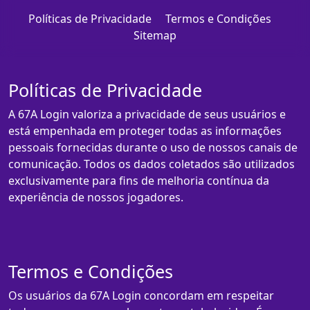
Políticas de Privacidade
Termos e Condições
Sitemap
Políticas de Privacidade
A 67A Login valoriza a privacidade de seus usuários e
está empenhada em proteger todas as informações
pessoais fornecidas durante o uso de nossos canais de
comunicação. Todos os dados coletados são utilizados
exclusivamente para fins de melhoria contínua da
experiência de nossos jogadores.
Termos e Condições
Os usuários da 67A Login concordam em respeitar