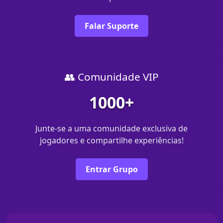
Falar Suporte
👥 Comunidade VIP
1000+
Junte-se a uma comunidade exclusiva de
jogadores e compartilhe experiências!
Entrar Grupo