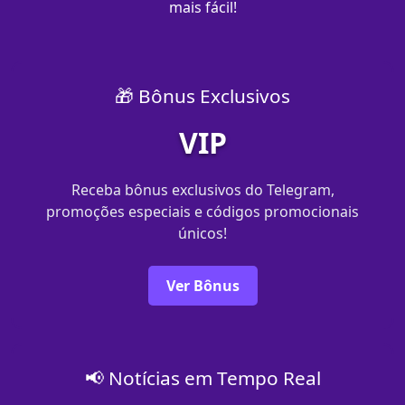
mais fácil!
🎁 Bônus Exclusivos
VIP
Receba bônus exclusivos do Telegram,
promoções especiais e códigos promocionais
únicos!
Ver Bônus
📢 Notícias em Tempo Real