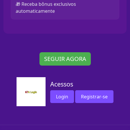
🎁 Receba bônus exclusivos
automaticamente
SEGUIR AGORA
Acessos
Login
Registrar-se