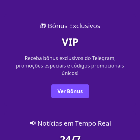
🎁 Bônus Exclusivos
VIP
Receba bônus exclusivos do Telegram,
promoções especiais e códigos promocionais
únicos!
Ver Bônus
📢 Notícias em Tempo Real
24/7