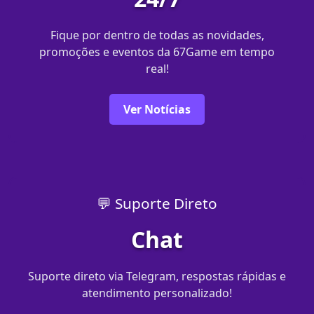
Fique por dentro de todas as novidades,
promoções e eventos da 67Game em tempo
real!
Ver Notícias
💬 Suporte Direto
Chat
Suporte direto via Telegram, respostas rápidas e
atendimento personalizado!