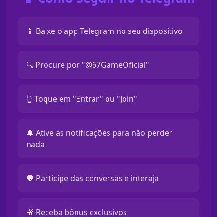
📱 Baixe o app Telegram no seu dispositivo
🔍 Procure por "@67GameOficial"
👆 Toque em "Entrar" ou "Join"
🔔 Ative as notificações para não perder
nada
💬 Participe das conversas e interaja
🎁 Receba bônus exclusivos