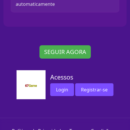
automaticamente
SEGUIR AGORA
Acessos
Login
Registrar-se