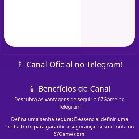
📱 Canal Oficial no Telegram!
📱 Benefícios do Canal
Descubra as vantagens de seguir a 67Game no
Telegram
Defina uma senha segura: É essencial definir uma
senha forte para garantir a segurança da sua conta no
67Game com​.