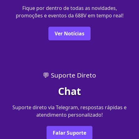
Fique por dentro de todas as novidades,
promoções e eventos da 688V em tempo real!
Ver Notícias
💬 Suporte Direto
Chat
Suporte direto via Telegram, respostas rápidas e
atendimento personalizado!
Falar Suporte