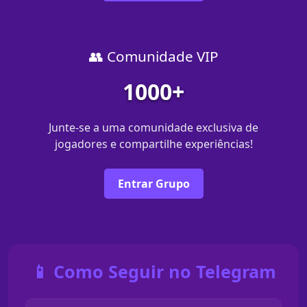
👥 Comunidade VIP
1000+
Junte-se a uma comunidade exclusiva de
jogadores e compartilhe experiências!
Entrar Grupo
📱 Como Seguir no Telegram