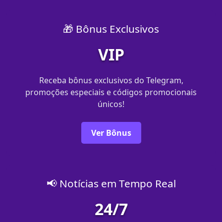
🎁 Bônus Exclusivos
VIP
Receba bônus exclusivos do Telegram,
promoções especiais e códigos promocionais
únicos!
Ver Bônus
📢 Notícias em Tempo Real
24/7