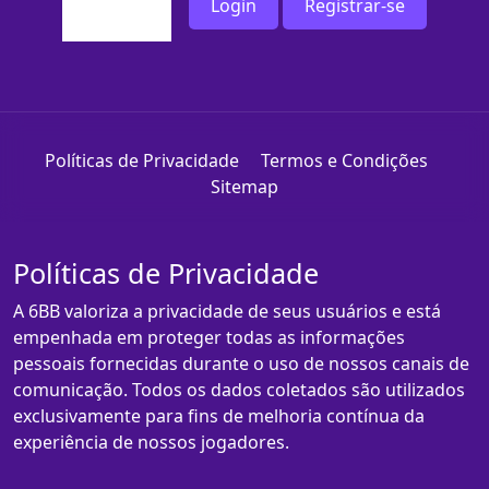
Login
Registrar-se
Políticas de Privacidade
Termos e Condições
Sitemap
Políticas de Privacidade
A 6BB valoriza a privacidade de seus usuários e está
empenhada em proteger todas as informações
pessoais fornecidas durante o uso de nossos canais de
comunicação. Todos os dados coletados são utilizados
exclusivamente para fins de melhoria contínua da
experiência de nossos jogadores.