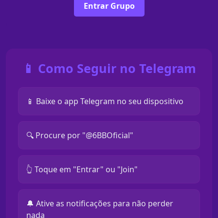
Entrar Grupo
📱 Como Seguir no Telegram
📱 Baixe o app Telegram no seu dispositivo
🔍 Procure por "@6BBOficial"
👆 Toque em "Entrar" ou "Join"
🔔 Ative as notificações para não perder
nada