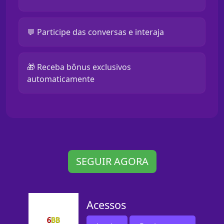
💬 Participe das conversas e interaja
🎁 Receba bônus exclusivos
automaticamente
SEGUIR AGORA
Acessos