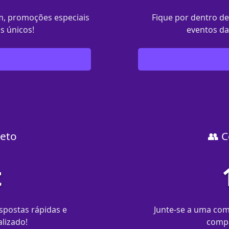
m, promoções especiais
Fique por dentro d
s únicos!
eventos da
reto
👥 
t
espostas rápidas e
Junte-se a uma com
lizado!
compa