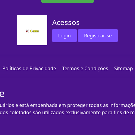
Acessos
Login
Registrar-se
Políticas de Privacidade
Termos e Condições
Sitemap
de
usuários e está empenhada em proteger todas as informaçõe
os coletados são utilizados exclusivamente para fins de m