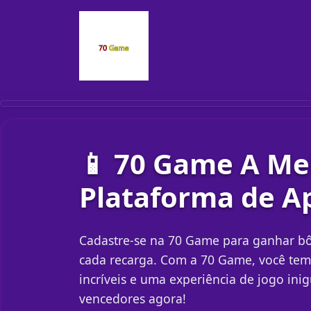
📱 70 Game A Me
Plataforma de A
Cadastre-se na 70 Game para ganhar b
cada recarga. Com a 70 Game, você te
incríveis e uma experiência de jogo inig
vencedores agora!