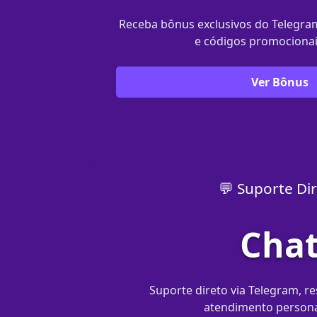
Receba bônus exclusivos do Telegra
e códigos promocionai
Ver Bônus
💬 Suporte Di
Cha
Suporte direto via Telegram, r
atendimento persona