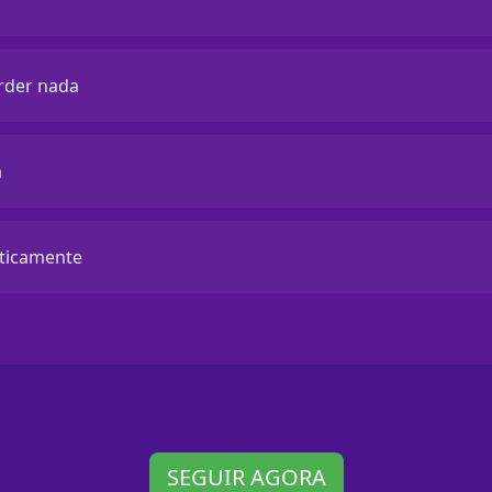
erder nada
a
aticamente
SEGUIR AGORA