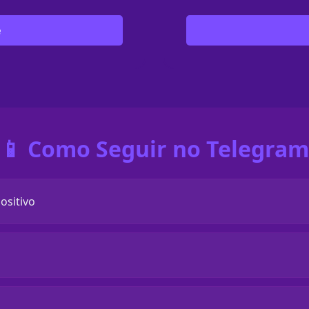
e
📱 Como Seguir no Telegram
ositivo