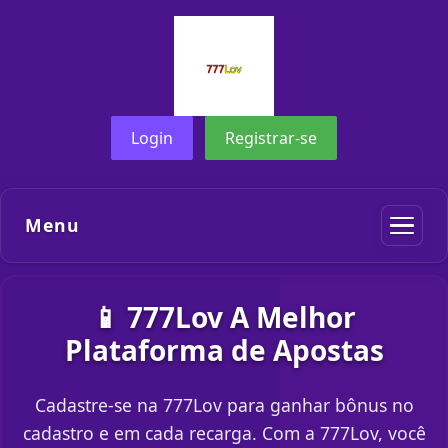
Login
Registrar-se
Menu
📱 777Lov A Melhor
Plataforma de Apostas
Cadastre-se na 777Lov para ganhar bônus no
cadastro e em cada recarga. Com a 777Lov, você