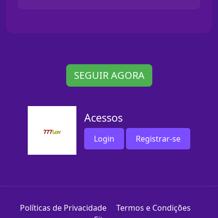
SEGUIR AGORA
Acessos
Login
Registrar-se
Políticas de Privacidade
Termos e Condições