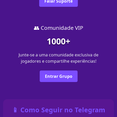
Falar Suporte
👥 Comunidade VIP
1000+
Junte-se a uma comunidade exclusiva de
jogadores e compartilhe experiências!
Entrar Grupo
📱 Como Seguir no Telegram