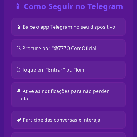
📱 Como Seguir no Telegram
📱 Baixe o app Telegram no seu dispositivo
🔍 Procure por "@777O.ComOficial"
👆 Toque em "Entrar" ou "Join"
🔔 Ative as notificações para não perder
nada
💬 Participe das conversas e interaja