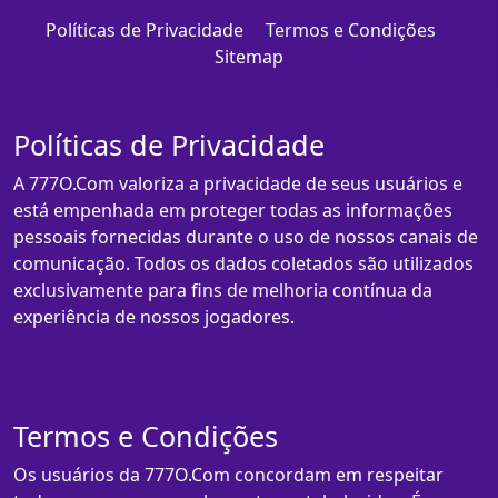
Políticas de Privacidade
Termos e Condições
Sitemap
Políticas de Privacidade
A 777O.Com valoriza a privacidade de seus usuários e
está empenhada em proteger todas as informações
pessoais fornecidas durante o uso de nossos canais de
comunicação. Todos os dados coletados são utilizados
exclusivamente para fins de melhoria contínua da
experiência de nossos jogadores.
Termos e Condições
Os usuários da 777O.Com concordam em respeitar