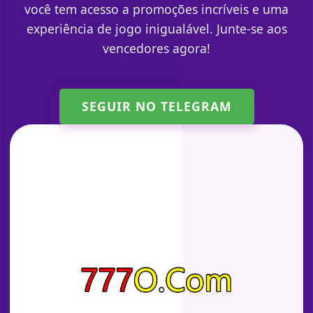
você tem acesso a promoções incríveis e uma
experiência de jogo inigualável. Junte-se aos
vencedores agora!
SEGUIR NO TELEGRAM