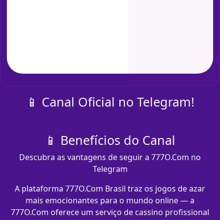
📱 Canal Oficial no Telegram!
📱 Benefícios do Canal
Descubra as vantagens de seguir a 777O.Com no
Telegram
A plataforma 777O.Com Brasil traz os jogos de azar
mais emocionantes para o mundo online — a
777O.Com oferece um serviço de cassino profissional