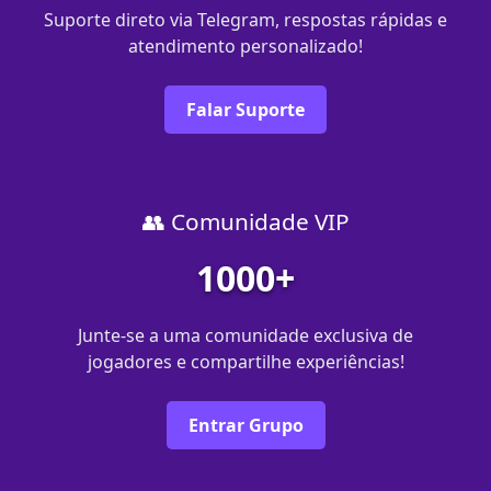
Suporte direto via Telegram, respostas rápidas e
atendimento personalizado!
Falar Suporte
👥 Comunidade VIP
1000+
Junte-se a uma comunidade exclusiva de
jogadores e compartilhe experiências!
Entrar Grupo