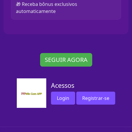
🎁 Receba bônus exclusivos
automaticamente
SEGUIR AGORA
Acessos
Login
Registrar-se