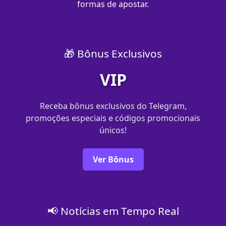
formas de apostar.
🎁 Bônus Exclusivos
VIP
Receba bônus exclusivos do Telegram,
promoções especiais e códigos promocionais
únicos!
Ver Bônus
📢 Notícias em Tempo Real