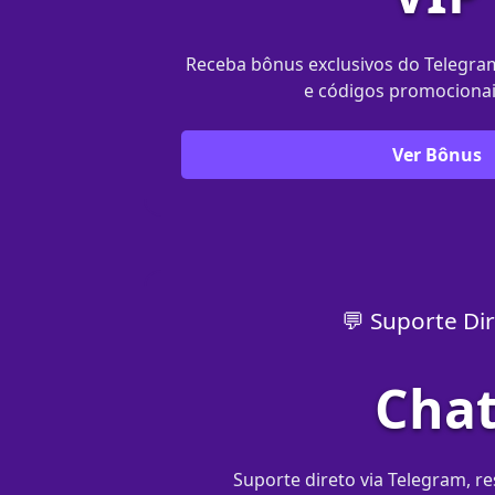
Receba bônus exclusivos do Telegra
e códigos promocionai
Ver Bônus
💬 Suporte Di
Cha
Suporte direto via Telegram, r