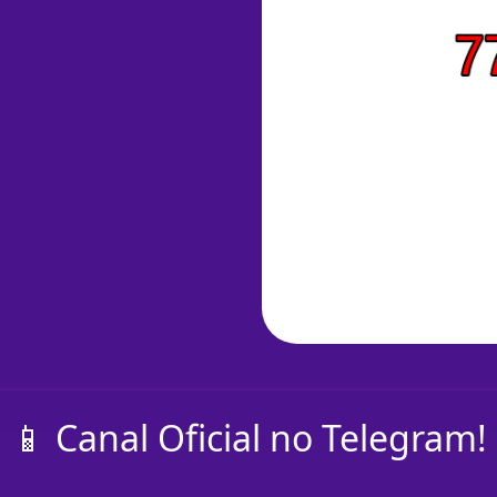
📱 Canal Oficial no Telegram!