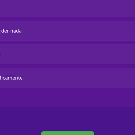
erder nada
a
aticamente