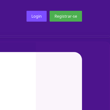
Login
Registrar-se