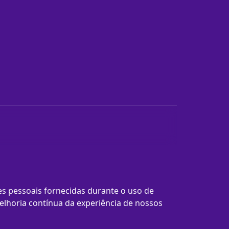
es pessoais fornecidas durante o uso de
elhoria contínua da experiência de nossos