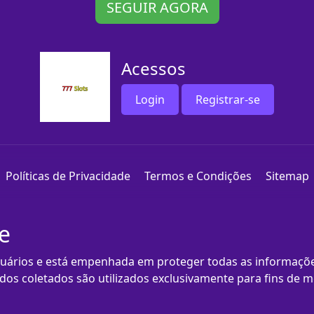
SEGUIR AGORA
Acessos
Login
Registrar-se
Políticas de Privacidade
Termos e Condições
Sitemap
de
 usuários e está empenhada em proteger todas as informaçõ
os coletados são utilizados exclusivamente para fins de m