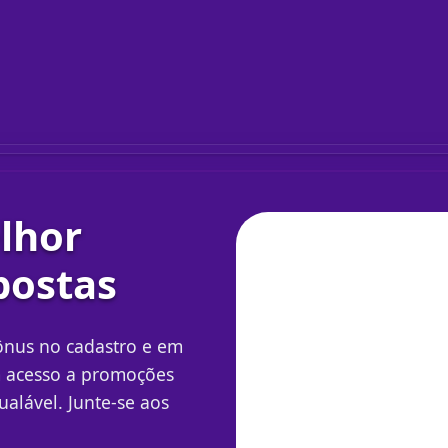
elhor
postas
ônus no cadastro e em
m acesso a promoções
ualável. Junte-se aos