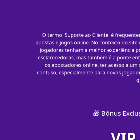
O termo 'Suporte ao Cliente' é frequente
apostas e jogos online. No contexto do site 
jogadores tenham a melhor experiência po
esclarecedoras, mas também é a ponte entre
os apostadores online, ter acesso a um
confuso, especialmente para novos jogador
q
🎁 Bônus Exclu
VIP