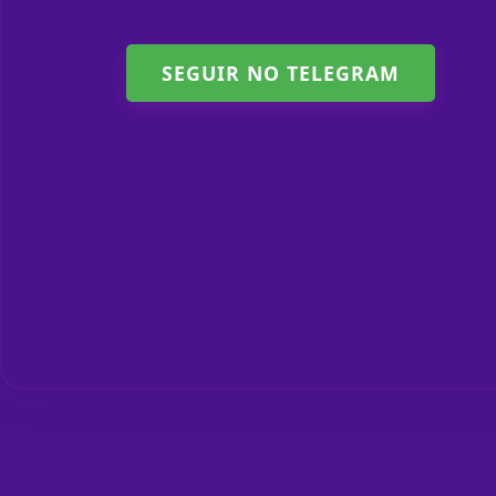
SEGUIR NO TELEGRAM