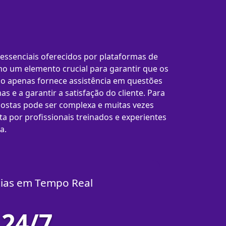
 essenciais oferecidos por plataformas de
omo um elemento crucial para garantir que os
ão apenas fornece assistência em questões
 e a garantir a satisfação do cliente. Para
postas pode ser complexa e muitas vezes
ta por profissionais treinados e experientes
a.
cias em Tempo Real
24/7