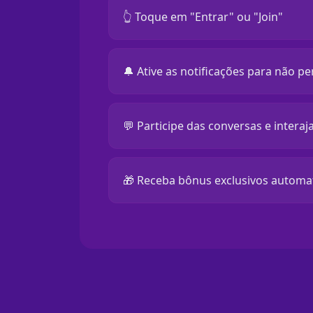
👆 Toque em "Entrar" ou "Join"
🔔 Ative as notificações para não p
💬 Participe das conversas e interaj
🎁 Receba bônus exclusivos autom