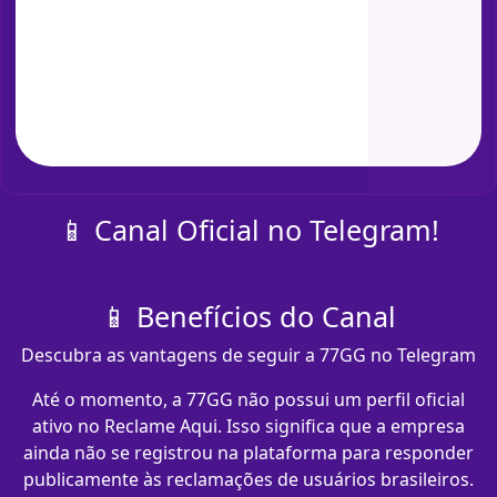
📱 Canal Oficial no Telegram!
📱 Benefícios do Canal
Descubra as vantagens de seguir a 77GG no Telegram
Até o momento, a 77GG não possui um perfil oficial
ativo no Reclame Aqui. Isso significa que a empresa
ainda não se registrou na plataforma para responder
publicamente às reclamações de usuários brasileiros.