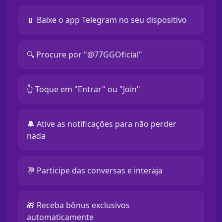
📱 Baixe o app Telegram no seu dispositivo
🔍 Procure por "@77GGOficial"
👆 Toque em "Entrar" ou "Join"
🔔 Ative as notificações para não perder
nada
💬 Participe das conversas e interaja
🎁 Receba bônus exclusivos
automaticamente