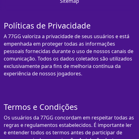
Sitemap
Políticas de Privacidade
A 77GG valoriza a privacidade de seus usuários e está
empenhada em proteger todas as informações
pessoais fornecidas durante o uso de nossos canais de
comunicação. Todos os dados coletados são utilizados
exclusivamente para fins de melhoria contínua da
experiência de nossos jogadores.
Termos e Condições
Os usuários da 77GG concordam em respeitar todas as
regras e regulamentos estabelecidos. É importante ler
e entender todos os termos antes de participar de