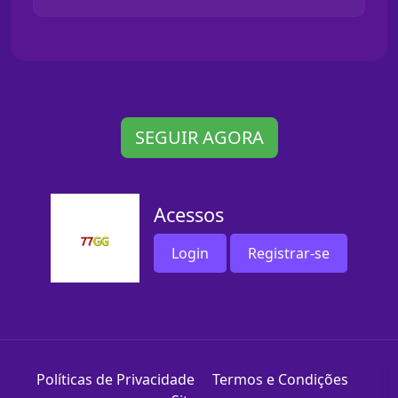
SEGUIR AGORA
Acessos
Login
Registrar-se
Políticas de Privacidade
Termos e Condições