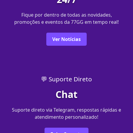
Fique por dentro de todas as novidades,
promoções e eventos da 77GG em tempo real!
Ver Notícias
💬 Suporte Direto
Chat
Suporte direto via Telegram, respostas rápidas e
atendimento personalizado!