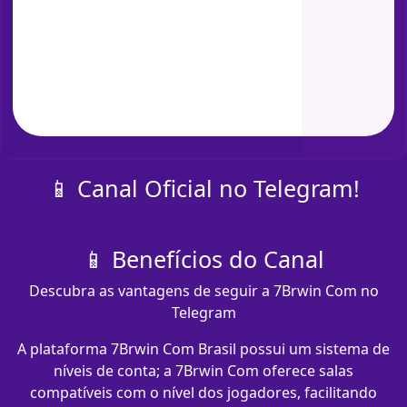
📱 Canal Oficial no Telegram!
📱 Benefícios do Canal
Descubra as vantagens de seguir a 7Brwin Com no
Telegram
A plataforma 7Brwin Com Brasil possui um sistema de
níveis de conta; a 7Brwin Com oferece salas
compatíveis com o nível dos jogadores, facilitando