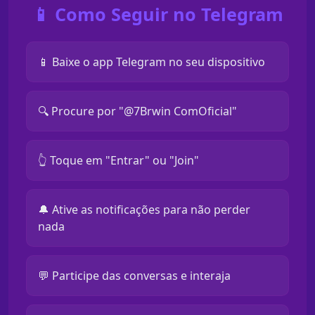
📱 Como Seguir no Telegram
📱 Baixe o app Telegram no seu dispositivo
🔍 Procure por "@7Brwin ComOficial"
👆 Toque em "Entrar" ou "Join"
🔔 Ative as notificações para não perder
nada
💬 Participe das conversas e interaja