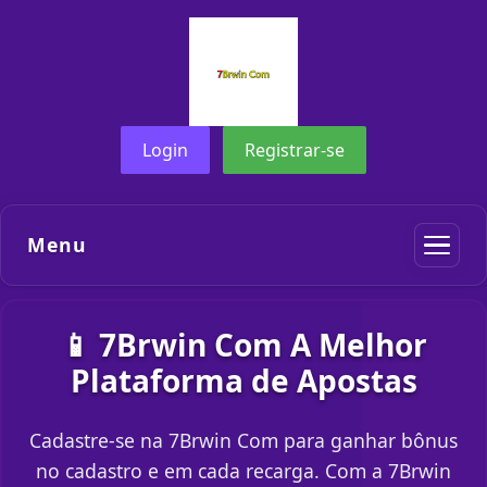
Login
Registrar-se
Menu
📱 7Brwin Com A Melhor
Plataforma de Apostas
Cadastre-se na 7Brwin Com para ganhar bônus
no cadastro e em cada recarga. Com a 7Brwin