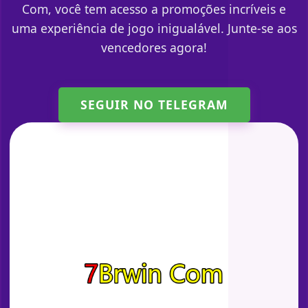
Com, você tem acesso a promoções incríveis e
uma experiência de jogo inigualável. Junte-se aos
vencedores agora!
SEGUIR NO TELEGRAM