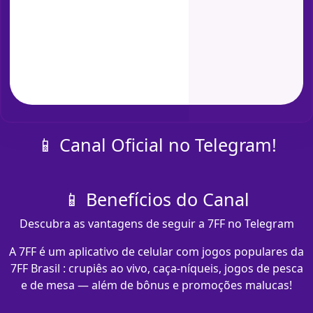
📱 Canal Oficial no Telegram!
📱 Benefícios do Canal
Descubra as vantagens de seguir a 7FF no Telegram
A 7FF é um aplicativo de celular com jogos populares da
7FF Brasil : crupiês ao vivo, caça-níqueis, jogos de pesca
e de mesa — além de bônus e promoções malucas!