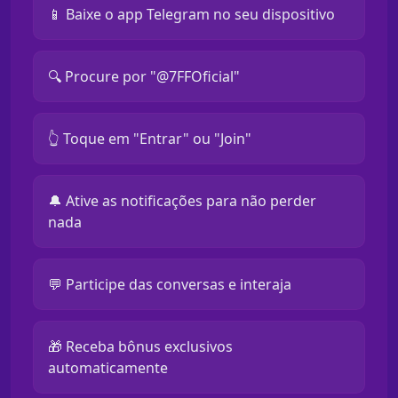
📱 Baixe o app Telegram no seu dispositivo
🔍 Procure por "@7FFOficial"
👆 Toque em "Entrar" ou "Join"
🔔 Ative as notificações para não perder
nada
💬 Participe das conversas e interaja
🎁 Receba bônus exclusivos
automaticamente