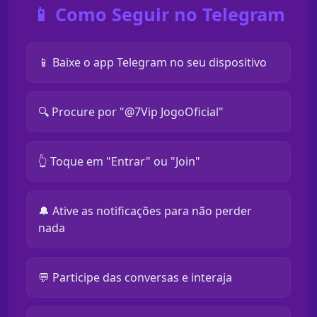
📱 Como Seguir no Telegram
📱 Baixe o app Telegram no seu dispositivo
🔍 Procure por "@7Vip JogoOficial"
👆 Toque em "Entrar" ou "Join"
🔔 Ative as notificações para não perder
nada
💬 Participe das conversas e interaja