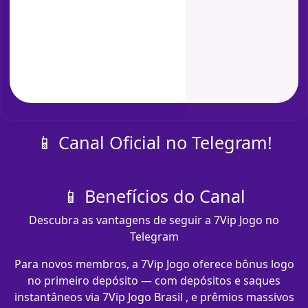
📱 Canal Oficial no Telegram!
📱 Benefícios do Canal
Descubra as vantagens de seguir a 7Vip Jogo no
Telegram
Para novos membros, a 7Vip Jogo oferece bônus logo
no primeiro depósito — com depósitos e saques
instantâneos via 7Vip Jogo Brasil , e prêmios massivos