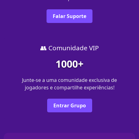
Falar Suporte
👥 Comunidade VIP
1000+
Junte-se a uma comunidade exclusiva de
jogadores e compartilhe experiências!
Entrar Grupo