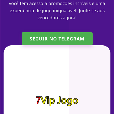
você tem acesso a promoções incríveis e uma
experiência de jogo inigualável. Junte-se aos
vencedores agora!
SEGUIR NO TELEGRAM