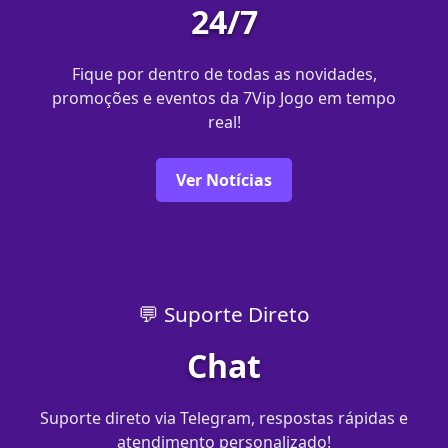
24/7
Fique por dentro de todas as novidades,
promoções e eventos da 7Vip Jogo em tempo
real!
Ver Notícias
💬 Suporte Direto
Chat
Suporte direto via Telegram, respostas rápidas e
atendimento personalizado!